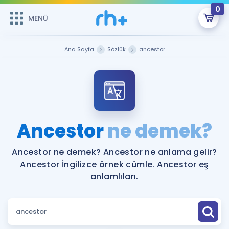
0
MENÜ
MENÜ
Üye Girişi
Ana Sayfa
Sözlük
ancestor
Online Dersler
Sepetin Şu An Boş.
Çalışma Paketleri
Remzi Hoca ile seni sınava hazırlayacak onlarca eğitim seni
bekliyor!
Kitaplar ve Kaynaklar
GİRİŞ YAP
Ancestor
ne demek?
Katılımcı Görüşleri
Şifremi Hatırlamıyorum
Ancestor ne demek? Ancestor ne anlama gelir?
Ancestor İngilizce örnek cümle. Ancestor eş
ÜYE DEĞİLİM
Faydalı Araçlar
anlamlıları.
Ücretsiz Kaynaklar
Blog
İngilizce Gramer
Hakkımızda
Kariyer
Sözlük
Soru & Cevap
İletişim