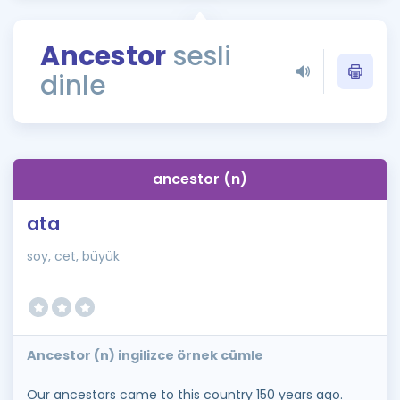
Puan Hesaplama
Ancestor
sesli
Rehberlik Aracı
dinle
ÖSYM Sınav Takvimi
Kampanyalar
Blog
ancestor (n)
İngilizce Gramer
ata
soy, cet, büyük
Ancestor (n) ingilizce örnek cümle
Our ancestors came to this country 150 years ago.