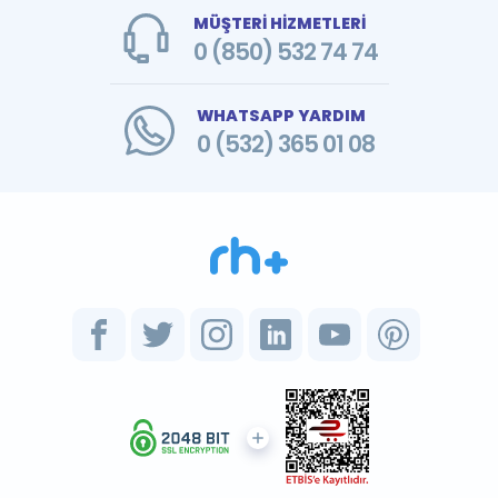
MÜŞTERİ HİZMETLERİ
0 (850) 532 74 74
WHATSAPP YARDIM
0 (532) 365 01 08