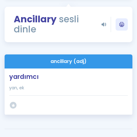
Puan Hesaplama
Ancillary
sesli
Rehberlik Aracı
dinle
ÖSYM Sınav Takvimi
Kampanyalar
Blog
ancillary (adj)
İngilizce Gramer
yardımcı
yan, ek