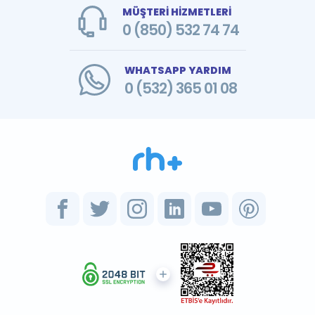
MÜŞTERİ HİZMETLERİ
0 (850) 532 74 74
WHATSAPP YARDIM
0 (532) 365 01 08