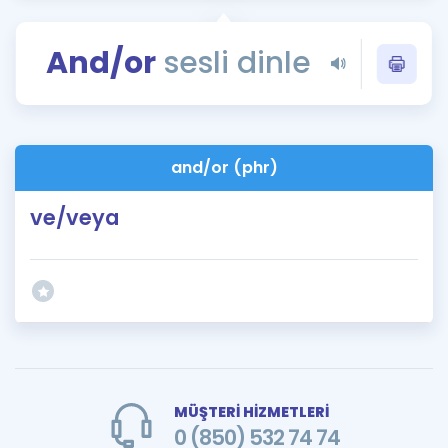
Puan Hesaplama
And/or
sesli dinle
Rehberlik Aracı
ÖSYM Sınav Takvimi
Kampanyalar
and/or (phr)
Blog
ve/veya
İngilizce Gramer
MÜŞTERİ HİZMETLERİ
0 (850) 532 74 74