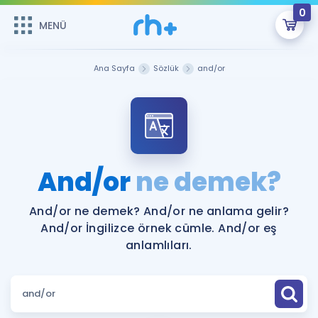
0
MENÜ
MENÜ
Üye Girişi
Ana Sayfa
Sözlük
and/or
Online Dersler
Sepetin Şu An Boş.
Çalışma Paketleri
Remzi Hoca ile seni sınava hazırlayacak onlarca eğitim seni
bekliyor!
Kitaplar ve Kaynaklar
GİRİŞ YAP
And/or
ne demek?
Katılımcı Görüşleri
Şifremi Hatırlamıyorum
And/or ne demek? And/or ne anlama gelir?
And/or İngilizce örnek cümle. And/or eş
ÜYE DEĞİLİM
Faydalı Araçlar
anlamlıları.
Ücretsiz Kaynaklar
Blog
İngilizce Gramer
Hakkımızda
Kariyer
Sözlük
Soru & Cevap
İletişim