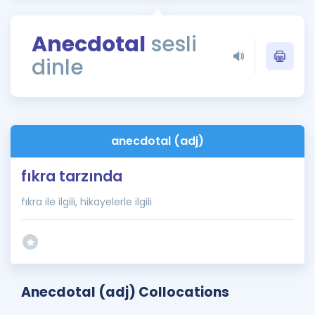
Puan Hesaplama
Anecdotal
sesli
Rehberlik Aracı
dinle
ÖSYM Sınav Takvimi
Kampanyalar
Blog
anecdotal (adj)
İngilizce Gramer
fıkra tarzında
fıkra ile ilgili, hikayelerle ilgili
Anecdotal (adj) Collocations