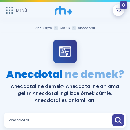
0
MENÜ
MENÜ
Üye Girişi
Ana Sayfa
Sözlük
anecdotal
Online Dersler
Sepetin Şu An Boş.
Çalışma Paketleri
Remzi Hoca ile seni sınava hazırlayacak onlarca eğitim seni
bekliyor!
Kitaplar ve Kaynaklar
GİRİŞ YAP
Anecdotal
ne demek?
Katılımcı Görüşleri
Şifremi Hatırlamıyorum
Anecdotal ne demek? Anecdotal ne anlama
gelir? Anecdotal İngilizce örnek cümle.
ÜYE DEĞİLİM
Faydalı Araçlar
Anecdotal eş anlamlıları.
Ücretsiz Kaynaklar
Blog
İngilizce Gramer
Hakkımızda
Kariyer
Sözlük
Soru & Cevap
İletişim