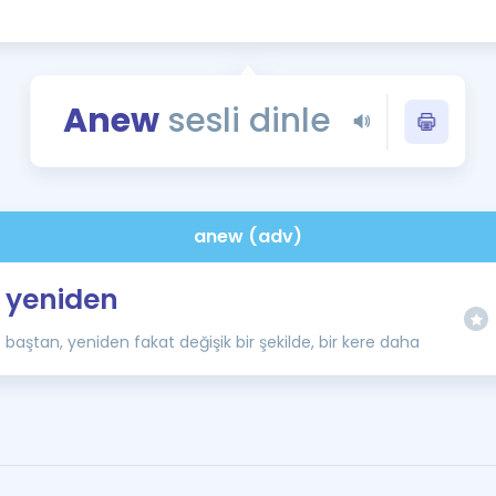
Kampanyalar
Eğitim ve Kitaplar
Blog
Anew
sesli dinle
YDS - YÖKDİL Tüm S
İngilizce Gram
İngilizce Gramer
anew (adv)
yeniden
baştan, yeniden fakat değişik bir şekilde, bir kere daha