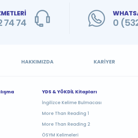
ZMETLERİ
WHATSA
 74 74
0 (53
HAKKIMIZDA
KARIYER
alışma
YDS & YÖKDİL Kitapları
İngilizce Kelime Bulmacası
More Than Reading 1
More Than Reading 2
ÖSYM Kelimeleri