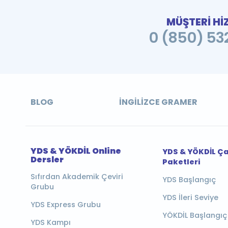
MÜŞTERİ Hİ
0 (850) 532
BLOG
İNGILIZCE GRAMER
YDS & YÖKDİL Online
YDS & YÖKDİL Ç
Dersler
Paketleri
Sıfırdan Akademik Çeviri
YDS Başlangıç
Grubu
YDS İleri Seviye
YDS Express Grubu
YÖKDİL Başlangıç
YDS Kampı