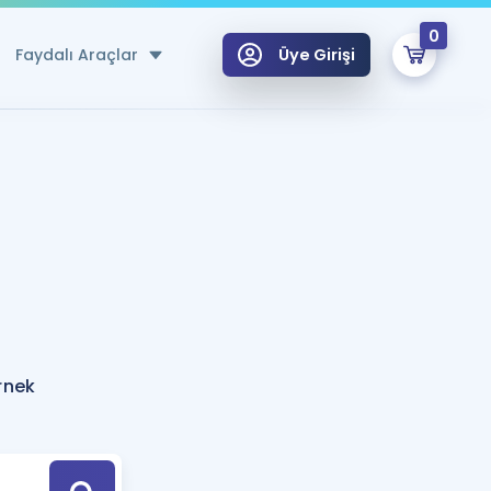
0
Faydalı Araçlar
Üye Girişi
klar
n Ücretsiz Kaynaklar
 için Özel Sözlük
Sepetin Şu An Boş.
ma
uan Hesaplama Aracı
i Hoca ile seni sınava hazırlayacak onlarca eğitim seni bekliyor!
Şifremi Hatırlamıyorum
GİRİŞ YAP
rnek
azırlananlar için Öneriler
kvimi
ÜYE DEĞİLİM
arı Tek Takvimde