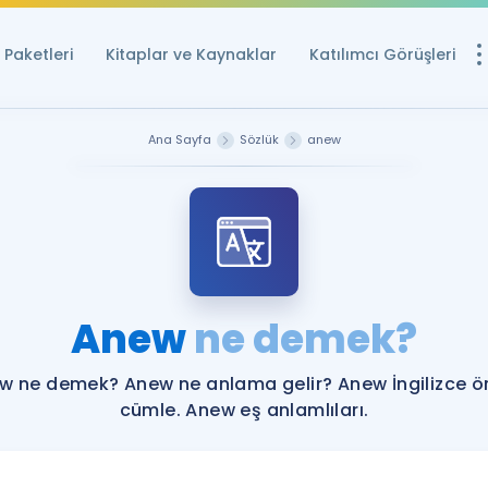
Paketleri
Kitaplar ve Kaynaklar
Katılımcı Görüşleri
Ücretsiz Kayna
Ana Sayfa
Sözlük
anew
YDS ve YÖKDİL içi
Sözlük
İngilizce Sınavları
Puan Hesapla
Anew
ne demek?
YDS ve YÖKDİL P
Remz
Rehberlik Aracı
w ne demek? Anew ne anlama gelir? Anew İngilizce ö
YDS ve YÖKDİL'e H
cümle. Anew eş anlamlıları.
ÖSYM Sınav Ta
Tüm ÖSYM Sınavl