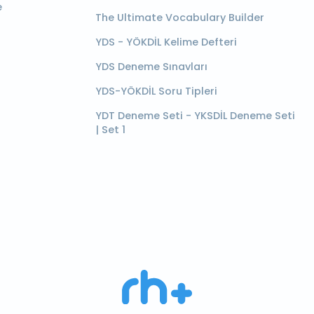
e
The Ultimate Vocabulary Builder
YDS - YÖKDİL Kelime Defteri
YDS Deneme Sınavları
YDS-YÖKDİL Soru Tipleri
YDT Deneme Seti - YKSDİL Deneme Seti
| Set 1