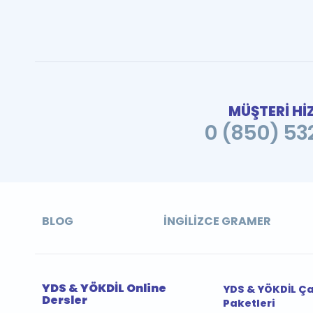
MÜŞTERİ Hİ
0 (850) 532
BLOG
İNGILIZCE GRAMER
YDS & YÖKDİL Online
YDS & YÖKDİL Ç
Dersler
Paketleri