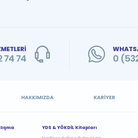
ZMETLERİ
WHATSA
 74 74
0 (53
HAKKIMIZDA
KARIYER
alışma
YDS & YÖKDİL Kitapları