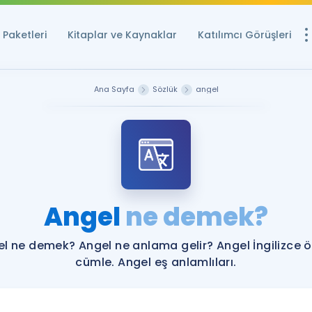
Paketleri
Kitaplar ve Kaynaklar
Katılımcı Görüşleri
Ücretsiz Kayna
Ana Sayfa
Sözlük
angel
YDS ve YÖKDİL içi
Sözlük
İngilizce Sınavları
Puan Hesapla
Angel
ne demek?
YDS ve YÖKDİL P
Remz
Rehberlik Aracı
l ne demek? Angel ne anlama gelir? Angel İngilizce 
YDS ve YÖKDİL'e H
cümle. Angel eş anlamlıları.
ÖSYM Sınav Ta
Tüm ÖSYM Sınavl