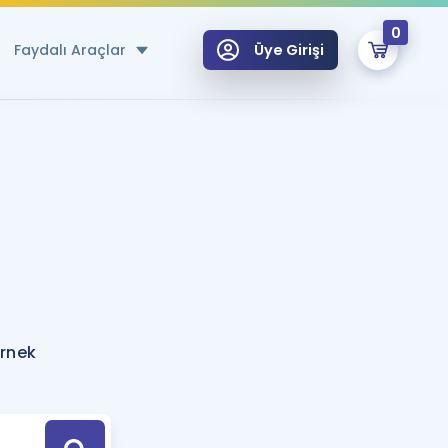
0
Faydalı Araçlar
Üye Girişi
klar
n Ücretsiz Kaynaklar
 için Özel Sözlük
Sepetin Şu An Boş.
ma
uan Hesaplama Aracı
i Hoca ile seni sınava hazırlayacak onlarca eğitim seni bekliyor!
Şifremi Hatırlamıyorum
GİRİŞ YAP
örnek
azırlananlar için Öneriler
kvimi
ÜYE DEĞİLİM
arı Tek Takvimde