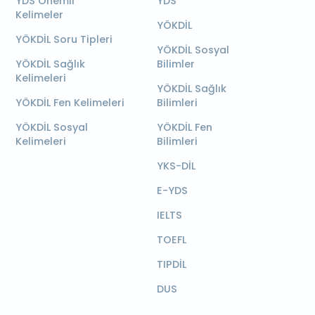
YDS Önemli
YDS
Kelimeler
YÖKDİL
YÖKDİL Soru Tipleri
YÖKDİL Sosyal
YÖKDİL Sağlık
Bilimler
Kelimeleri
YÖKDİL Sağlık
YÖKDİL Fen Kelimeleri
Bilimleri
YÖKDİL Sosyal
YÖKDİL Fen
Kelimeleri
Bilimleri
YKS-DİL
E-YDS
IELTS
TOEFL
TIPDİL
DUS