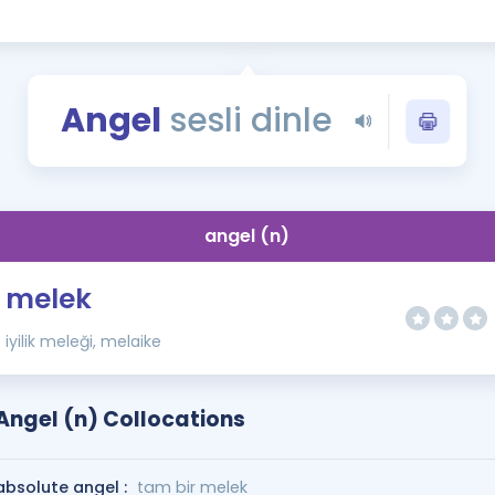
Kampanyalar
Eğitim ve Kitaplar
Blog
Angel
sesli dinle
YDS - YÖKDİL Tüm S
İngilizce Gram
İngilizce Gramer
angel (n)
melek
iyilik meleği, melaike
Angel (n) Collocations
absolute angel :
tam bir melek