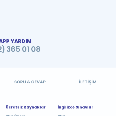
PP YARDIM
2) 365 01 08
SORU & CEVAP
İLETIŞIM
Ücretsiz Kaynaklar
İngilizce Sınavlar