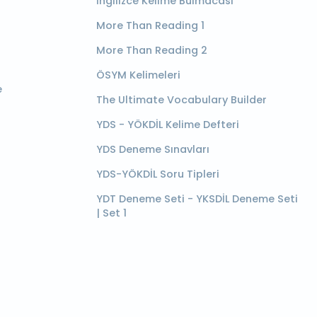
İngilizce Kelime Bulmacası
More Than Reading 1
More Than Reading 2
ÖSYM Kelimeleri
e
The Ultimate Vocabulary Builder
YDS - YÖKDİL Kelime Defteri
YDS Deneme Sınavları
YDS-YÖKDİL Soru Tipleri
YDT Deneme Seti - YKSDİL Deneme Seti
| Set 1