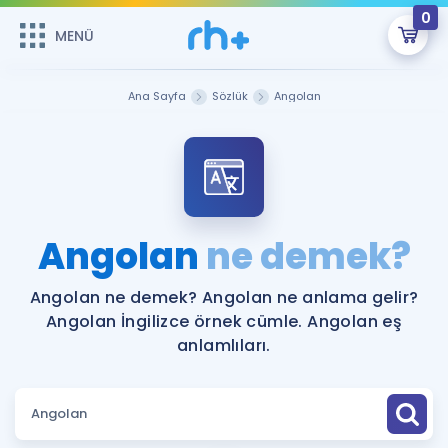
0
MENÜ
MENÜ
Üye Girişi
Ana Sayfa
Sözlük
Angolan
Online Dersler
Sepetin Şu An Boş.
Çalışma Paketleri
Remzi Hoca ile seni sınava hazırlayacak onlarca eğitim seni
bekliyor!
Kitaplar ve Kaynaklar
GİRİŞ YAP
Angolan
ne demek?
Katılımcı Görüşleri
Şifremi Hatırlamıyorum
Angolan ne demek? Angolan ne anlama gelir?
Angolan İngilizce örnek cümle. Angolan eş
ÜYE DEĞİLİM
Faydalı Araçlar
anlamlıları.
Ücretsiz Kaynaklar
Blog
İngilizce Gramer
Hakkımızda
Kariyer
Sözlük
Soru & Cevap
İletişim