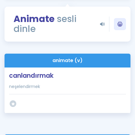
Puan Hesaplama
Animate
sesli
Rehberlik Aracı
dinle
ÖSYM Sınav Takvimi
Kampanyalar
Blog
animate (v)
İngilizce Gramer
canlandırmak
neşelendirmek