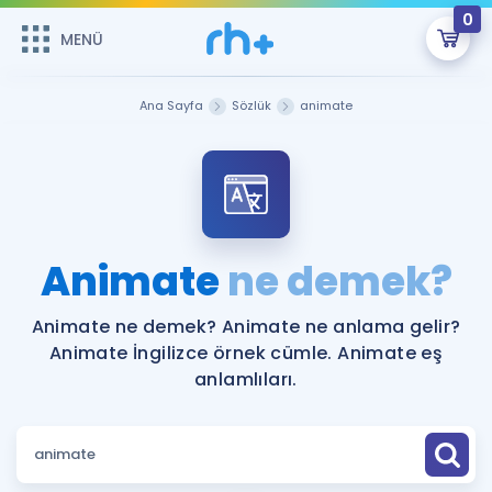
0
MENÜ
MENÜ
Üye Girişi
Ana Sayfa
Sözlük
animate
Online Dersler
Sepetin Şu An Boş.
Çalışma Paketleri
Remzi Hoca ile seni sınava hazırlayacak onlarca eğitim seni
bekliyor!
Kitaplar ve Kaynaklar
GİRİŞ YAP
Animate
ne demek?
Katılımcı Görüşleri
Şifremi Hatırlamıyorum
Animate ne demek? Animate ne anlama gelir?
Animate İngilizce örnek cümle. Animate eş
ÜYE DEĞİLİM
Faydalı Araçlar
anlamlıları.
Ücretsiz Kaynaklar
Blog
İngilizce Gramer
Hakkımızda
Kariyer
Sözlük
Soru & Cevap
İletişim