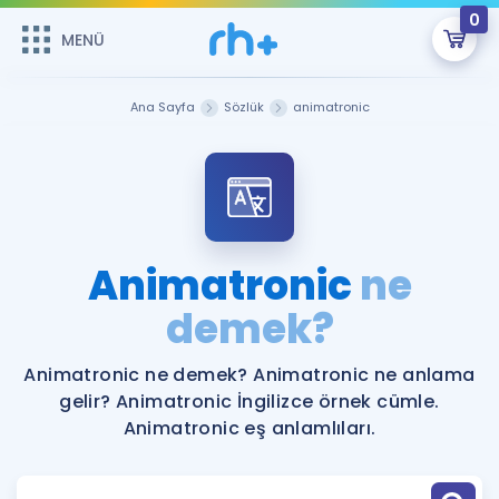
0
MENÜ
MENÜ
Üye Girişi
Ana Sayfa
Sözlük
animatronic
Online Dersler
Sepetin Şu An Boş.
Çalışma Paketleri
Remzi Hoca ile seni sınava hazırlayacak onlarca eğitim seni
bekliyor!
Kitaplar ve Kaynaklar
GİRİŞ YAP
Animatronic
ne
Katılımcı Görüşleri
demek?
Şifremi Hatırlamıyorum
ÜYE DEĞİLİM
Faydalı Araçlar
Animatronic ne demek? Animatronic ne anlama
gelir? Animatronic İngilizce örnek cümle.
Ücretsiz Kaynaklar
Blog
İngilizce Gramer
Animatronic eş anlamlıları.
Hakkımızda
Kariyer
Sözlük
Soru & Cevap
İletişim