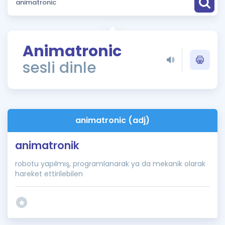
Puan Hesaplama
Rehberlik Aracı
Animatronic
ÖSYM Sınav Takvimi
sesli dinle
Kampanyalar
Blog
animatronic (adj)
İngilizce Gramer
animatronik
robotu yapılmış, programlanarak ya da mekanik olarak
hareket ettirilebilen