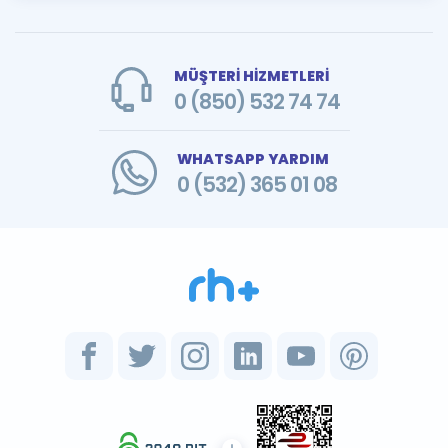
MÜŞTERİ HİZMETLERİ
0 (850) 532 74 74
WHATSAPP YARDIM
0 (532) 365 01 08