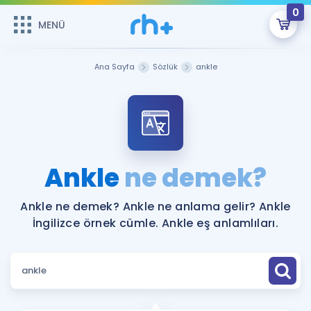
0
MENÜ
MENÜ
Üye Girişi
Ana Sayfa
Sözlük
ankle
Online Dersler
Sepetin Şu An Boş.
Çalışma Paketleri
Remzi Hoca ile seni sınava hazırlayacak onlarca eğitim seni
bekliyor!
Kitaplar ve Kaynaklar
GİRİŞ YAP
Ankle
ne demek?
Katılımcı Görüşleri
Şifremi Hatırlamıyorum
Ankle ne demek? Ankle ne anlama gelir? Ankle
İngilizce örnek cümle. Ankle eş anlamlıları.
ÜYE DEĞİLİM
Faydalı Araçlar
Ücretsiz Kaynaklar
Blog
İngilizce Gramer
Hakkımızda
Kariyer
Sözlük
Soru & Cevap
İletişim