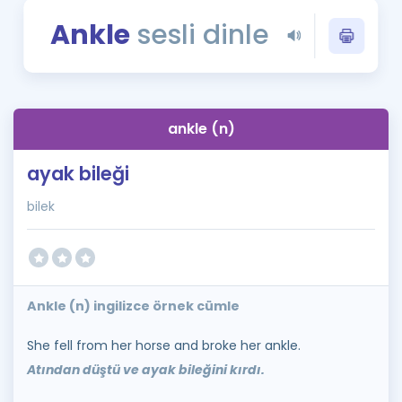
Puan Hesaplama
Ankle
sesli dinle
Rehberlik Aracı
ÖSYM Sınav Takvimi
ankle (n)
Kampanyalar
ayak bileği
Blog
bilek
İngilizce Gramer
Ankle (n) ingilizce örnek cümle
She fell from her horse and broke her ankle.
Atından düştü ve ayak bileğini kırdı.