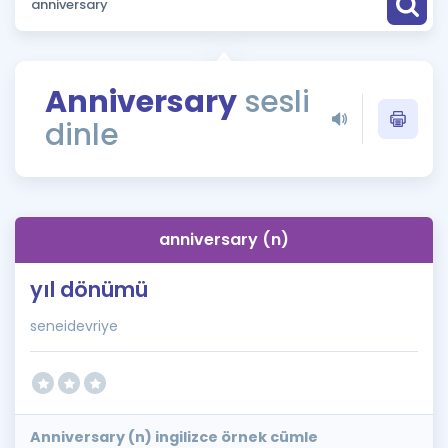
Puan Hesaplama
Rehberlik Aracı
Anniversary
sesli
ÖSYM Sınav Takvimi
dinle
Kampanyalar
Blog
anniversary (n)
İngilizce Gramer
yıl dönümü
seneidevriye
Anniversary (n) ingilizce örnek cümle