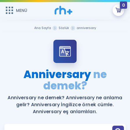
0
MENÜ
MENÜ
Üye Girişi
Ana Sayfa
Sözlük
anniversary
Online Dersler
Sepetin Şu An Boş.
Çalışma Paketleri
Remzi Hoca ile seni sınava hazırlayacak onlarca eğitim seni
bekliyor!
Kitaplar ve Kaynaklar
GİRİŞ YAP
Anniversary
ne
Katılımcı Görüşleri
demek?
Şifremi Hatırlamıyorum
ÜYE DEĞİLİM
Faydalı Araçlar
Anniversary ne demek? Anniversary ne anlama
gelir? Anniversary İngilizce örnek cümle.
Ücretsiz Kaynaklar
Blog
İngilizce Gramer
Anniversary eş anlamlıları.
Hakkımızda
Kariyer
Sözlük
Soru & Cevap
İletişim