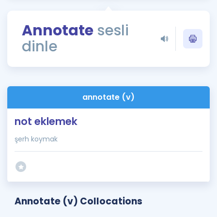
Puan Hesaplama
Annotate
sesli
Rehberlik Aracı
dinle
ÖSYM Sınav Takvimi
Kampanyalar
Blog
annotate (v)
İngilizce Gramer
not eklemek
şerh koymak
Annotate (v) Collocations