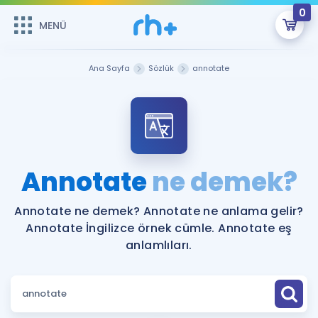
0
MENÜ
MENÜ
Üye Girişi
Ana Sayfa
Sözlük
annotate
Online Dersler
Sepetin Şu An Boş.
Çalışma Paketleri
Remzi Hoca ile seni sınava hazırlayacak onlarca eğitim seni
bekliyor!
Kitaplar ve Kaynaklar
GİRİŞ YAP
Annotate
ne demek?
Katılımcı Görüşleri
Şifremi Hatırlamıyorum
Annotate ne demek? Annotate ne anlama gelir?
Annotate İngilizce örnek cümle. Annotate eş
ÜYE DEĞİLİM
Faydalı Araçlar
anlamlıları.
Ücretsiz Kaynaklar
Blog
İngilizce Gramer
Hakkımızda
Kariyer
Sözlük
Soru & Cevap
İletişim