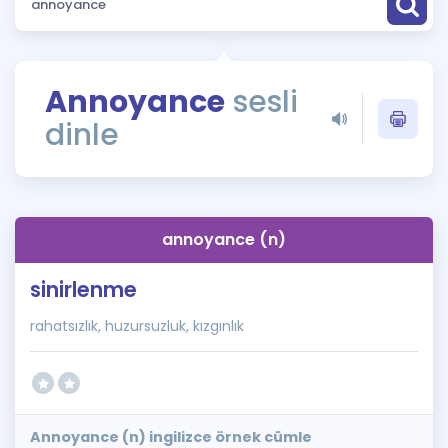
Puan Hesaplama
Rehberlik Aracı
Annoyance
sesli
ÖSYM Sınav Takvimi
dinle
Kampanyalar
Blog
annoyance (n)
İngilizce Gramer
sinirlenme
rahatsızlık, huzursuzluk, kızgınlık
Annoyance (n) ingilizce örnek cümle