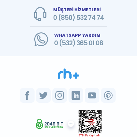
MÜŞTERİ HİZMETLERİ
0 (850) 532 74 74
WHATSAPP YARDIM
0 (532) 365 01 08