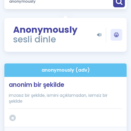
Puan Hesaplama
Rehberlik Aracı
Anonymously
ÖSYM Sınav Takvimi
sesli dinle
Kampanyalar
Blog
anonymously (adv)
İngilizce Gramer
anonim bir şekilde
imzasız bir şekilde, ismini açıklamadan, isimsiz bir
şekilde