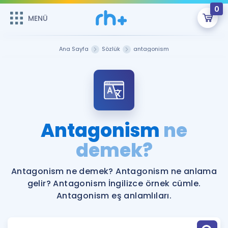
0
MENÜ
MENÜ
Üye Girişi
Ana Sayfa
Sözlük
antagonism
Online Dersler
Sepetin Şu An Boş.
Çalışma Paketleri
Remzi Hoca ile seni sınava hazırlayacak onlarca eğitim seni
bekliyor!
Kitaplar ve Kaynaklar
GİRİŞ YAP
Antagonism
ne
Katılımcı Görüşleri
demek?
Şifremi Hatırlamıyorum
ÜYE DEĞİLİM
Faydalı Araçlar
Antagonism ne demek? Antagonism ne anlama
gelir? Antagonism İngilizce örnek cümle.
Ücretsiz Kaynaklar
Blog
İngilizce Gramer
Antagonism eş anlamlıları.
Hakkımızda
Kariyer
Sözlük
Soru & Cevap
İletişim