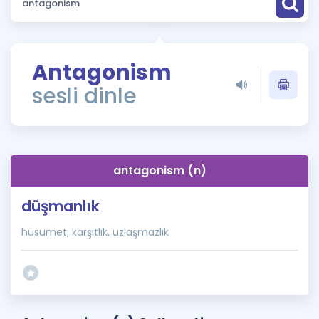
Puan Hesaplama
Rehberlik Aracı
Antagonism
ÖSYM Sınav Takvimi
sesli dinle
Kampanyalar
Blog
antagonism (n)
İngilizce Gramer
düşmanlık
husumet, karşıtlık, uzlaşmazlık