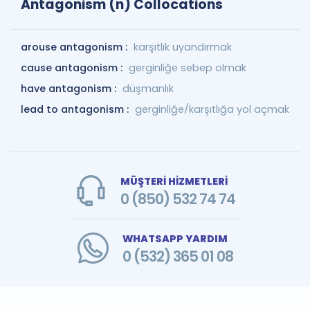
Antagonism (n) Collocations
arouse antagonism :
karşıtlık uyandırmak
cause antagonism :
gerginliğe sebep olmak
have antagonism :
düşmanlık
lead to antagonism :
gerginliğe/karşıtlığa yol açmak
MÜŞTERİ HİZMETLERİ
0 (850) 532 74 74
WHATSAPP YARDIM
0 (532) 365 01 08