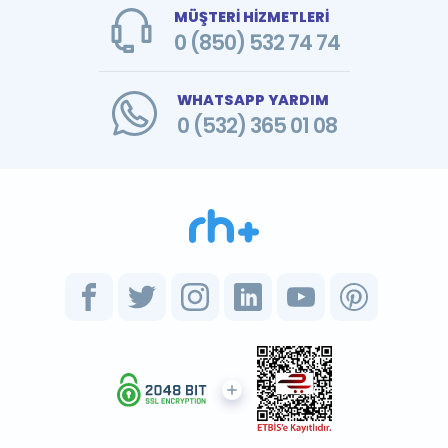
MÜŞTERİ HİZMETLERİ
0 (850) 532 74 74
WHATSAPP YARDIM
0 (532) 365 01 08