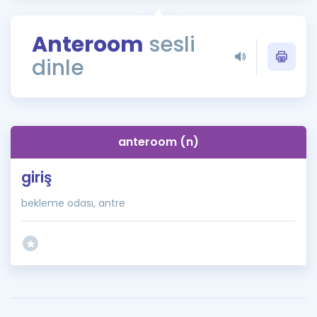
Puan Hesaplama
Anteroom
sesli
Rehberlik Aracı
dinle
ÖSYM Sınav Takvimi
Kampanyalar
Blog
anteroom (n)
İngilizce Gramer
giriş
bekleme odası, antre