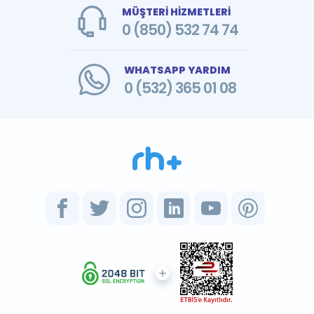
MÜŞTERİ HİZMETLERİ
0 (850) 532 74 74
WHATSAPP YARDIM
0 (532) 365 01 08