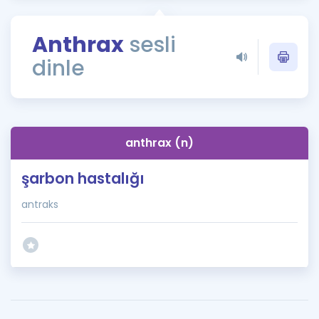
Puan Hesaplama
Anthrax
sesli
Rehberlik Aracı
dinle
ÖSYM Sınav Takvimi
Kampanyalar
Blog
anthrax (n)
İngilizce Gramer
şarbon hastalığı
antraks