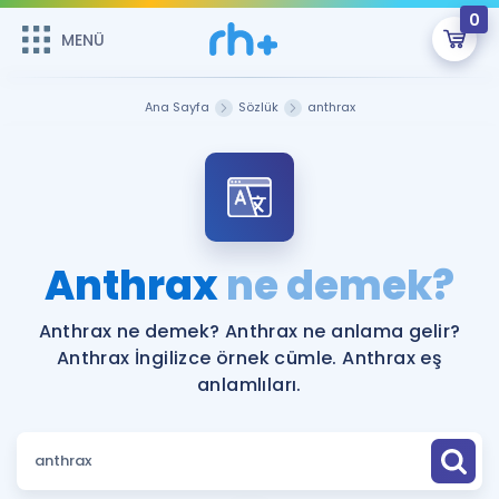
0
MENÜ
MENÜ
Üye Girişi
Ana Sayfa
Sözlük
anthrax
Online Dersler
Sepetin Şu An Boş.
Çalışma Paketleri
Remzi Hoca ile seni sınava hazırlayacak onlarca eğitim seni
bekliyor!
Kitaplar ve Kaynaklar
GİRİŞ YAP
Anthrax
ne demek?
Katılımcı Görüşleri
Şifremi Hatırlamıyorum
Anthrax ne demek? Anthrax ne anlama gelir?
Anthrax İngilizce örnek cümle. Anthrax eş
ÜYE DEĞİLİM
Faydalı Araçlar
anlamlıları.
Ücretsiz Kaynaklar
Blog
İngilizce Gramer
Hakkımızda
Kariyer
Sözlük
Soru & Cevap
İletişim