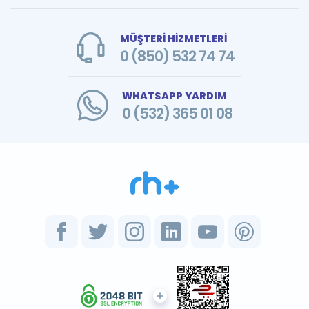
MÜŞTERİ HİZMETLERİ
0 (850) 532 74 74
WHATSAPP YARDIM
0 (532) 365 01 08