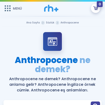
0
MENÜ
MENÜ
Üye Girişi
Ana Sayfa
Sözlük
Anthropocene
Online Dersler
Sepetin Şu An Boş.
Çalışma Paketleri
Remzi Hoca ile seni sınava hazırlayacak onlarca eğitim seni
bekliyor!
Kitaplar ve Kaynaklar
GİRİŞ YAP
Anthropocene
ne
Katılımcı Görüşleri
demek?
Şifremi Hatırlamıyorum
ÜYE DEĞİLİM
Faydalı Araçlar
Anthropocene ne demek? Anthropocene ne
anlama gelir? Anthropocene İngilizce örnek
Ücretsiz Kaynaklar
Blog
İngilizce Gramer
cümle. Anthropocene eş anlamlıları.
Hakkımızda
Kariyer
Sözlük
Soru & Cevap
İletişim