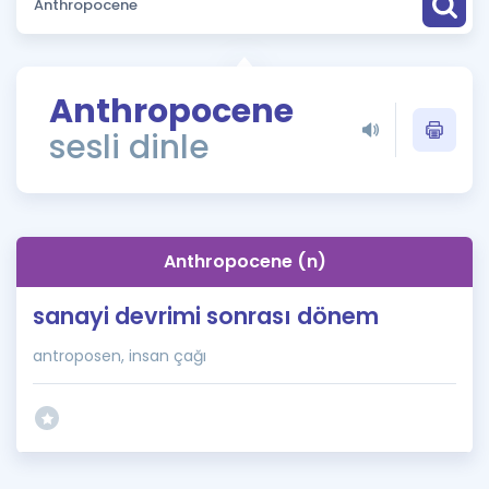
Puan Hesaplama
Rehberlik Aracı
Anthropocene
ÖSYM Sınav Takvimi
sesli dinle
Kampanyalar
Blog
Anthropocene (n)
İngilizce Gramer
sanayi devrimi sonrası dönem
antroposen, insan çağı