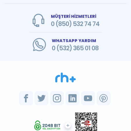
MÜŞTERİ HİZMETLERİ
0 (850) 532 74 74
WHATSAPP YARDIM
0 (532) 365 01 08