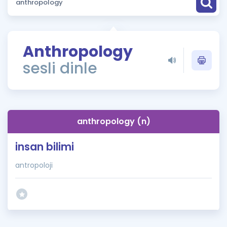
Puan Hesaplama
Rehberlik Aracı
Anthropology
ÖSYM Sınav Takvimi
sesli dinle
Kampanyalar
Blog
anthropology (n)
İngilizce Gramer
insan bilimi
antropoloji