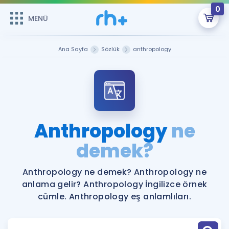
0
MENÜ
MENÜ
Üye Girişi
Ana Sayfa
Sözlük
anthropology
Online Dersler
Sepetin Şu An Boş.
Çalışma Paketleri
Remzi Hoca ile seni sınava hazırlayacak onlarca eğitim seni
bekliyor!
Kitaplar ve Kaynaklar
GİRİŞ YAP
Anthropology
ne
Katılımcı Görüşleri
demek?
Şifremi Hatırlamıyorum
ÜYE DEĞİLİM
Faydalı Araçlar
Anthropology ne demek? Anthropology ne
anlama gelir? Anthropology İngilizce örnek
Ücretsiz Kaynaklar
Blog
İngilizce Gramer
cümle. Anthropology eş anlamlıları.
Hakkımızda
Kariyer
Sözlük
Soru & Cevap
İletişim