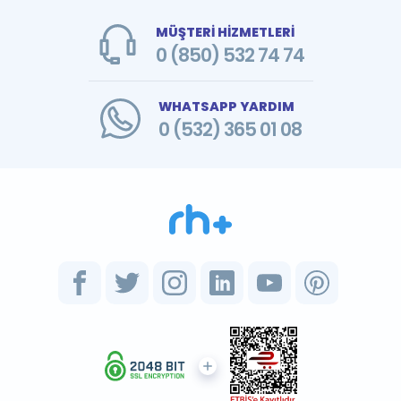
MÜŞTERİ HİZMETLERİ
0 (850) 532 74 74
WHATSAPP YARDIM
0 (532) 365 01 08