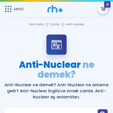
0
MENÜ
MENÜ
Üye Girişi
Ana Sayfa
Sözlük
anti-nuclear
Online Dersler
Sepetin Şu An Boş.
Çalışma Paketleri
Remzi Hoca ile seni sınava hazırlayacak onlarca eğitim seni
bekliyor!
Kitaplar ve Kaynaklar
GİRİŞ YAP
Anti-Nuclear
ne
Katılımcı Görüşleri
demek?
Şifremi Hatırlamıyorum
ÜYE DEĞİLİM
Faydalı Araçlar
Anti-Nuclear ne demek? Anti-Nuclear ne anlama
gelir? Anti-Nuclear İngilizce örnek cümle. Anti-
Ücretsiz Kaynaklar
Blog
İngilizce Gramer
Nuclear eş anlamlıları.
Hakkımızda
Kariyer
Sözlük
Soru & Cevap
İletişim