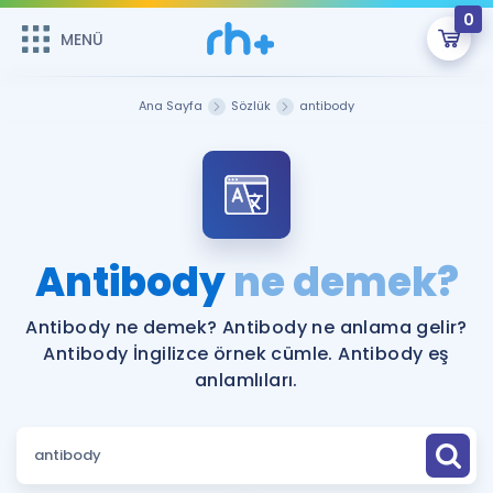
0
MENÜ
MENÜ
Üye Girişi
Ana Sayfa
Sözlük
antibody
Online Dersler
Sepetin Şu An Boş.
Çalışma Paketleri
Remzi Hoca ile seni sınava hazırlayacak onlarca eğitim seni
bekliyor!
Kitaplar ve Kaynaklar
GİRİŞ YAP
Antibody
ne demek?
Katılımcı Görüşleri
Şifremi Hatırlamıyorum
Antibody ne demek? Antibody ne anlama gelir?
Antibody İngilizce örnek cümle. Antibody eş
ÜYE DEĞİLİM
Faydalı Araçlar
anlamlıları.
Ücretsiz Kaynaklar
Blog
İngilizce Gramer
Hakkımızda
Kariyer
Sözlük
Soru & Cevap
İletişim