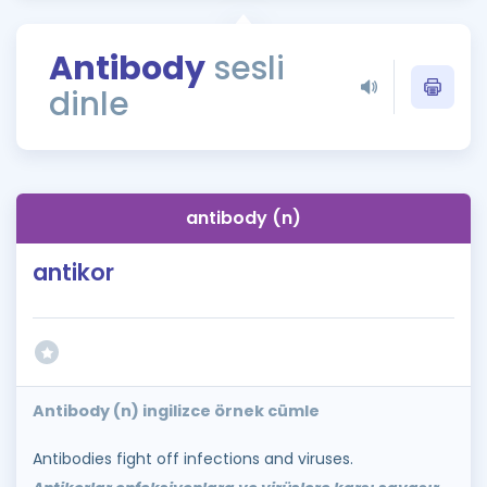
Puan Hesaplama
Antibody
sesli
Rehberlik Aracı
dinle
ÖSYM Sınav Takvimi
Kampanyalar
Blog
antibody (n)
İngilizce Gramer
antikor
Antibody (n) ingilizce örnek cümle
Antibodies fight off infections and viruses.