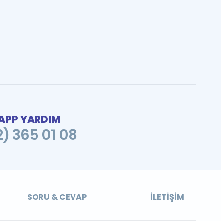
PP YARDIM
2) 365 01 08
SORU & CEVAP
İLETIŞIM