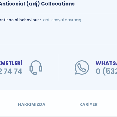
Antisocial (adj) Collocations
antisocial behaviour :
anti sosyal davranış
ZMETLERİ
WHATSA
 74 74
0 (53
HAKKIMIZDA
KARIYER