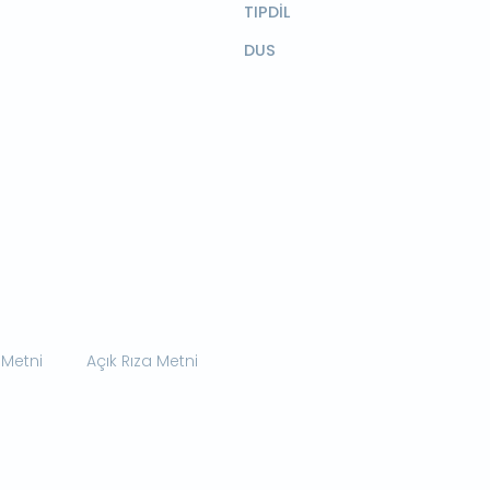
TIPDİL
DUS
 Metni
Açık Rıza Metni