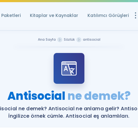
Paketleri
Kitaplar ve Kaynaklar
Katılımcı Görüşleri
Ücretsiz Kayna
Ana Sayfa
Sözlük
antisocial
YDS ve YÖKDİL içi
Sözlük
İngilizce Sınavları
Puan Hesapla
Antisocial
ne demek?
YDS ve YÖKDİL P
Remz
Rehberlik Aracı
isocial ne demek? Antisocial ne anlama gelir? Antiso
YDS ve YÖKDİL'e H
İngilizce örnek cümle. Antisocial eş anlamlıları.
ÖSYM Sınav Ta
Tüm ÖSYM Sınavl