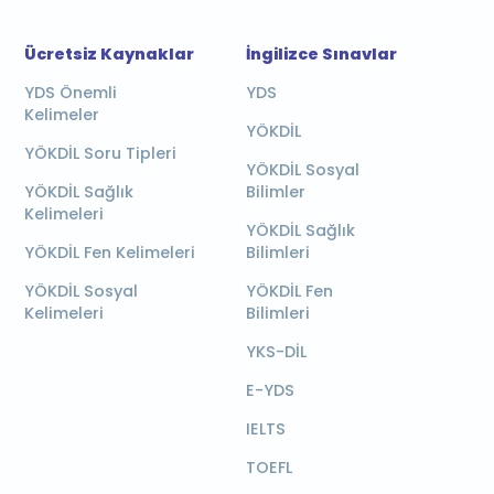
Ücretsiz Kaynaklar
İngilizce Sınavlar
YDS Önemli
YDS
Kelimeler
YÖKDİL
YÖKDİL Soru Tipleri
YÖKDİL Sosyal
YÖKDİL Sağlık
Bilimler
Kelimeleri
YÖKDİL Sağlık
YÖKDİL Fen Kelimeleri
Bilimleri
YÖKDİL Sosyal
YÖKDİL Fen
Kelimeleri
Bilimleri
YKS-DİL
E-YDS
IELTS
TOEFL