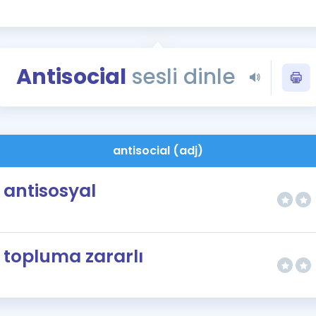
Kampanyalar
Eğitim ve Kitaplar
Blog
Antisocial
sesli dinle
YDS - YÖKDİL Tüm S
İngilizce Gram
İngilizce Gramer
antisocial (adj)
antisosyal
topluma zararlı