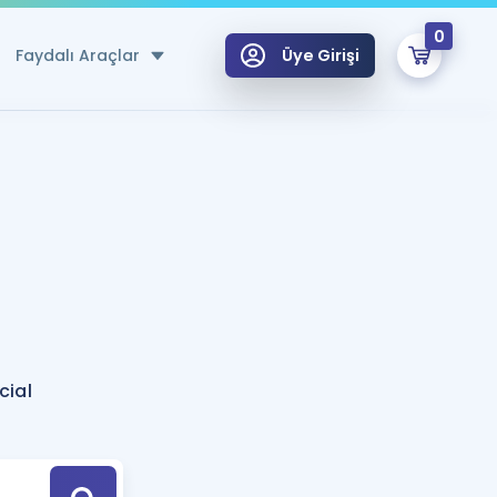
0
Faydalı Araçlar
Üye Girişi
klar
n Ücretsiz Kaynaklar
 için Özel Sözlük
Sepetin Şu An Boş.
ma
uan Hesaplama Aracı
i Hoca ile seni sınava hazırlayacak onlarca eğitim seni bekliyor!
Şifremi Hatırlamıyorum
GİRİŞ YAP
cial
azırlananlar için Öneriler
kvimi
ÜYE DEĞİLİM
arı Tek Takvimde