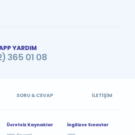
PP YARDIM
2) 365 01 08
SORU & CEVAP
İLETIŞIM
Ücretsiz Kaynaklar
İngilizce Sınavlar