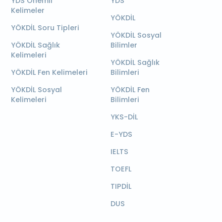
YDS Önemli
YDS
Kelimeler
YÖKDİL
YÖKDİL Soru Tipleri
YÖKDİL Sosyal
YÖKDİL Sağlık
Bilimler
Kelimeleri
YÖKDİL Sağlık
YÖKDİL Fen Kelimeleri
Bilimleri
YÖKDİL Sosyal
YÖKDİL Fen
Kelimeleri
Bilimleri
YKS-DİL
E-YDS
IELTS
TOEFL
TIPDİL
DUS