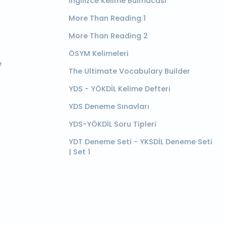
İngilizce Kelime Bulmacası
More Than Reading 1
More Than Reading 2
ÖSYM Kelimeleri
e
The Ultimate Vocabulary Builder
YDS - YÖKDİL Kelime Defteri
YDS Deneme Sınavları
YDS-YÖKDİL Soru Tipleri
YDT Deneme Seti - YKSDİL Deneme Seti
| Set 1