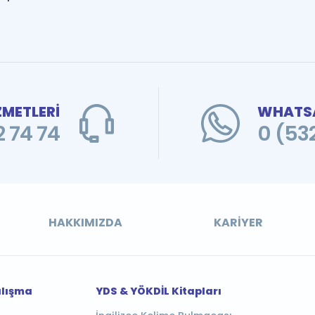
ZMETLERİ
WHATSA
 74 74
0 (53
HAKKIMIZDA
KARIYER
alışma
YDS & YÖKDİL Kitapları