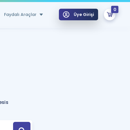
0
Faydalı Araçlar
Üye Girişi
klar
n Ücretsiz Kaynaklar
 için Özel Sözlük
Sepetin Şu An Boş.
ma
uan Hesaplama Aracı
i Hoca ile seni sınava hazırlayacak onlarca eğitim seni bekliyor!
Şifremi Hatırlamıyorum
GİRİŞ YAP
esis
azırlananlar için Öneriler
kvimi
ÜYE DEĞİLİM
arı Tek Takvimde