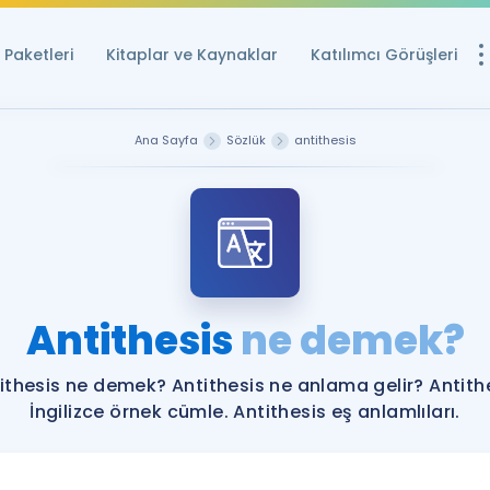
Paketleri
Kitaplar ve Kaynaklar
Katılımcı Görüşleri
Ücretsiz Kayna
Ana Sayfa
Sözlük
antithesis
YDS ve YÖKDİL içi
Sözlük
İngilizce Sınavları
Puan Hesapla
Antithesis
ne demek?
YDS ve YÖKDİL P
Remz
Rehberlik Aracı
ithesis ne demek? Antithesis ne anlama gelir? Antith
YDS ve YÖKDİL'e H
İngilizce örnek cümle. Antithesis eş anlamlıları.
ÖSYM Sınav Ta
Tüm ÖSYM Sınavl