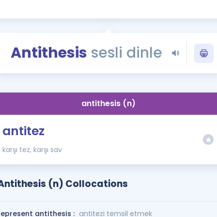
Kampanyalar
Eğitim ve Kitaplar
Blog
Antithesis
sesli dinle
YDS - YÖKDİL Tüm S
İngilizce Gram
İngilizce Gramer
antithesis (n)
antitez
karşı tez, karşı sav
Antithesis (n) Collocations
represent antithesis :
antitezi temsil etmek