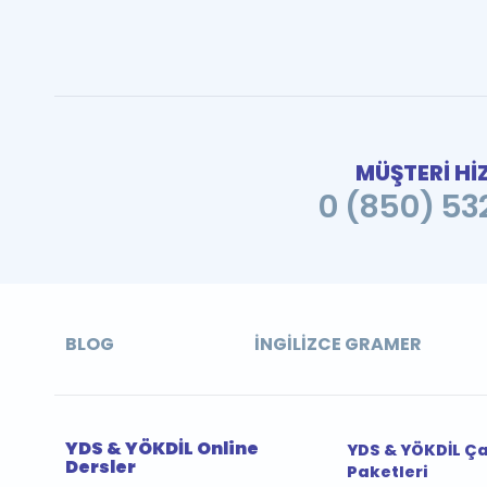
MÜŞTERİ Hİ
0 (850) 532
BLOG
İNGILIZCE GRAMER
YDS & YÖKDİL Online
YDS & YÖKDİL Ç
Dersler
Paketleri