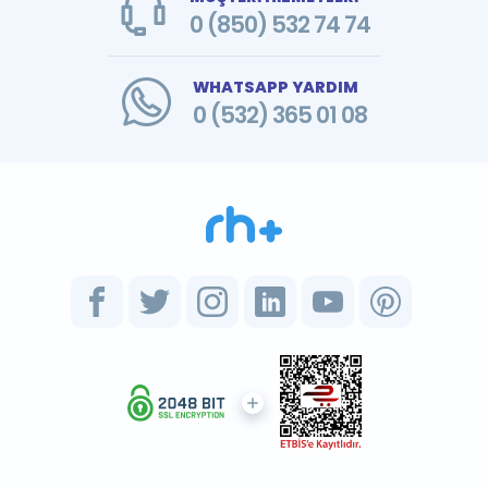
0 (850) 532 74 74
WHATSAPP YARDIM
0 (532) 365 01 08