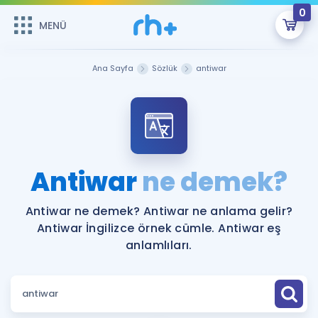
0
MENÜ
MENÜ
Üye Girişi
Ana Sayfa
Sözlük
antiwar
Online Dersler
Sepetin Şu An Boş.
Çalışma Paketleri
Remzi Hoca ile seni sınava hazırlayacak onlarca eğitim seni
bekliyor!
Kitaplar ve Kaynaklar
GİRİŞ YAP
Antiwar
ne demek?
Katılımcı Görüşleri
Şifremi Hatırlamıyorum
Antiwar ne demek? Antiwar ne anlama gelir?
Antiwar İngilizce örnek cümle. Antiwar eş
ÜYE DEĞİLİM
Faydalı Araçlar
anlamlıları.
Ücretsiz Kaynaklar
Blog
İngilizce Gramer
Hakkımızda
Kariyer
Sözlük
Soru & Cevap
İletişim