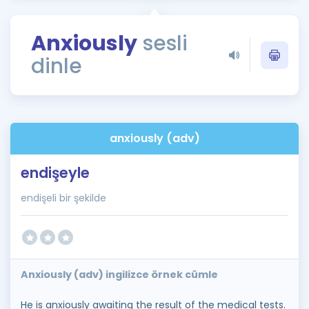
Puan Hesaplama
Anxiously
sesli
Rehberlik Aracı
dinle
ÖSYM Sınav Takvimi
Kampanyalar
Blog
anxiously (adv)
İngilizce Gramer
endişeyle
endişeli bir şekilde
Anxiously (adv) ingilizce örnek cümle
He is anxiously awaiting the result of the medical tests.