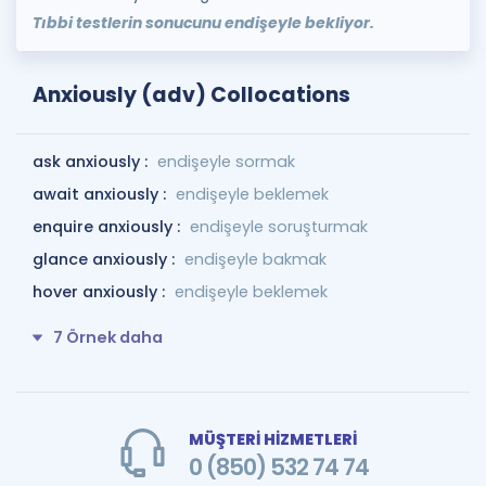
Tıbbi testlerin sonucunu endişeyle bekliyor.
Anxiously (adv) Collocations
ask anxiously :
endişeyle sormak
await anxiously :
endişeyle beklemek
enquire anxiously :
endişeyle soruşturmak
glance anxiously :
endişeyle bakmak
hover anxiously :
endişeyle beklemek
7 Örnek daha
MÜŞTERİ HİZMETLERİ
0 (850) 532 74 74