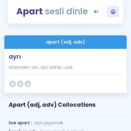
Puan Hesaplama
Apart
sesli dinle
Rehberlik Aracı
ÖSYM Sınav Takvimi
apart (adj, adv)
Kampanyalar
ayrı
Blog
birbirinden ayrı, ayrı olarak, uzak
İngilizce Gramer
Apart (adj, adv) Collocations
live apart :
ayrı yaşamak