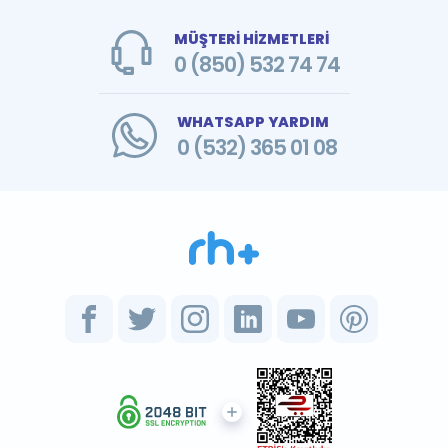
MÜŞTERİ HİZMETLERİ
0 (850) 532 74 74
WHATSAPP YARDIM
0 (532) 365 01 08