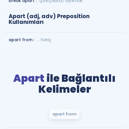
break apart :
(parçalara) ayrılmak
Apart (adj, adv) Preposition
Kullanımları
apart from :
… hariç
Apart
ile Bağlantılı
Kelimeler
apart from