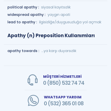
political apathy :
siyasal kayıtsızlık
widespread apathy :
yaygın apati
lead to apathy :
ilgisizliğe/duygusuzluğa yol açmak
Apathy (n) Preposition Kullanımları
apathy towards :
...ya karşı duyarsızlık
MÜŞTERİ HİZMETLERİ
0 (850) 532 74 74
WHATSAPP YARDIM
0 (532) 365 01 08