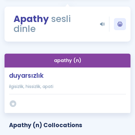
Puan Hesaplama
Apathy
sesli
Rehberlik Aracı
dinle
ÖSYM Sınav Takvimi
Kampanyalar
Blog
apathy (n)
İngilizce Gramer
duyarsızlık
ilgisizlik, hissizlik, apati
Apathy (n) Collocations