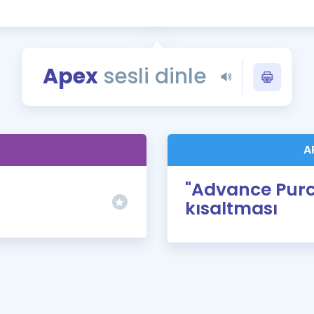
Kampanyalar
Eğitim ve Kitaplar
Blog
Apex
sesli dinle
YDS - YÖKDİL Tüm S
İngilizce Gram
İngilizce Gramer
)
A
"Advance Purc
kısaltması