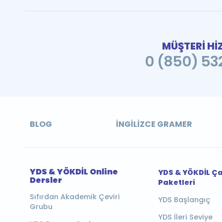
MÜŞTERİ Hİ
0 (850) 532
BLOG
İNGILIZCE GRAMER
YDS & YÖKDİL Online
YDS & YÖKDİL Ç
Dersler
Paketleri
Sıfırdan Akademik Çeviri
YDS Başlangıç
Grubu
YDS İleri Seviye