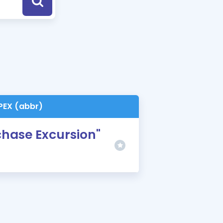
a Özel Fırsatlar
ınavlarla İlgili Haberler
er
 ve Konu Anlatımı
PEX (abbr)
hase Excursion"