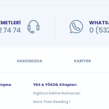
ZMETLERİ
WHATSA
 74 74
0 (53
HAKKIMIZDA
KARIYER
alışma
YDS & YÖKDİL Kitapları
İngilizce Kelime Bulmacası
More Than Reading 1