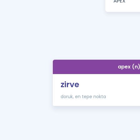
apex (n
zirve
doruk, en tepe nokta