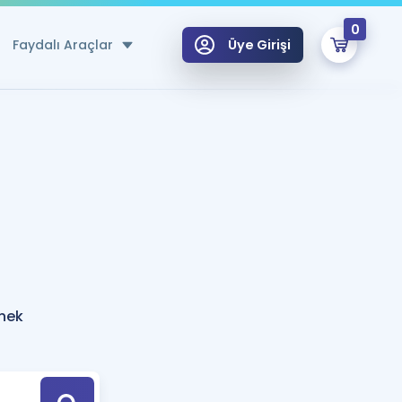
0
Faydalı Araçlar
Üye Girişi
klar
n Ücretsiz Kaynaklar
 için Özel Sözlük
Sepetin Şu An Boş.
ma
uan Hesaplama Aracı
i Hoca ile seni sınava hazırlayacak onlarca eğitim seni bekliyor!
Şifremi Hatırlamıyorum
GİRİŞ YAP
rnek
azırlananlar için Öneriler
kvimi
ÜYE DEĞİLİM
arı Tek Takvimde