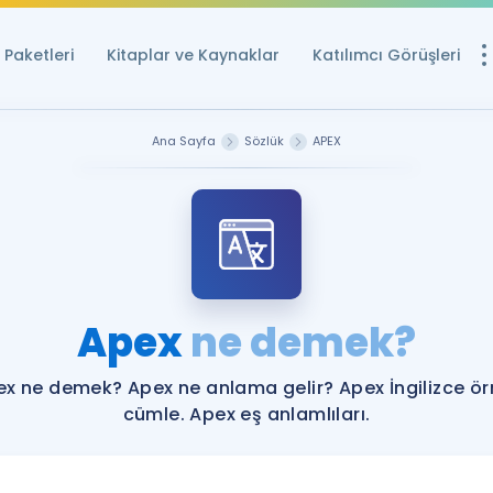
Paketleri
Kitaplar ve Kaynaklar
Katılımcı Görüşleri
Ücretsiz Kayna
Ana Sayfa
Sözlük
APEX
YDS ve YÖKDİL içi
Sözlük
İngilizce Sınavları
Puan Hesapla
Apex
ne demek?
YDS ve YÖKDİL P
Remz
Rehberlik Aracı
x ne demek? Apex ne anlama gelir? Apex İngilizce ö
YDS ve YÖKDİL'e H
cümle. Apex eş anlamlıları.
ÖSYM Sınav Ta
Tüm ÖSYM Sınavl