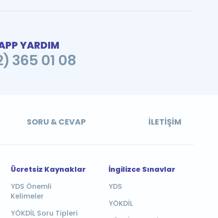
PP YARDIM
2) 365 01 08
SORU & CEVAP
İLETIŞIM
Ücretsiz Kaynaklar
İngilizce Sınavlar
YDS Önemli
YDS
Kelimeler
YÖKDİL
YÖKDİL Soru Tipleri