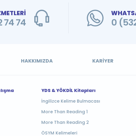
ZMETLERİ
WHATSA
 74 74
0 (53
HAKKIMIZDA
KARIYER
alışma
YDS & YÖKDİL Kitapları
İngilizce Kelime Bulmacası
More Than Reading 1
More Than Reading 2
ÖSYM Kelimeleri