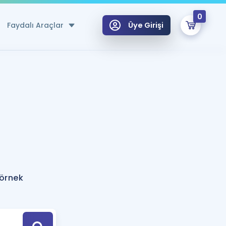
0
Faydalı Araçlar
Üye Girişi
klar
n Ücretsiz Kaynaklar
 için Özel Sözlük
Sepetin Şu An Boş.
ma
uan Hesaplama Aracı
i Hoca ile seni sınava hazırlayacak onlarca eğitim seni bekliyor!
Şifremi Hatırlamıyorum
GİRİŞ YAP
 örnek
azırlananlar için Öneriler
kvimi
ÜYE DEĞİLİM
arı Tek Takvimde