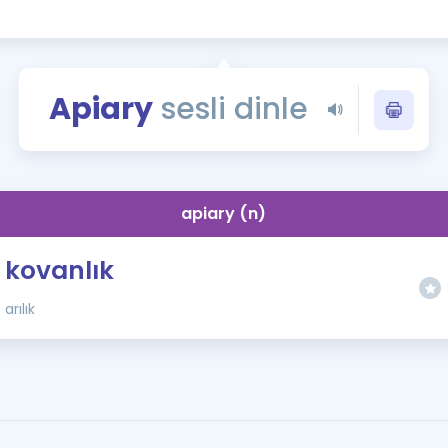
Kampanyalar
Eğitim ve Kitaplar
Blog
Apiary
sesli dinle
YDS - YÖKDİL Tüm S
İngilizce Gram
İngilizce Gramer
apiary (n)
kovanlık
arılık