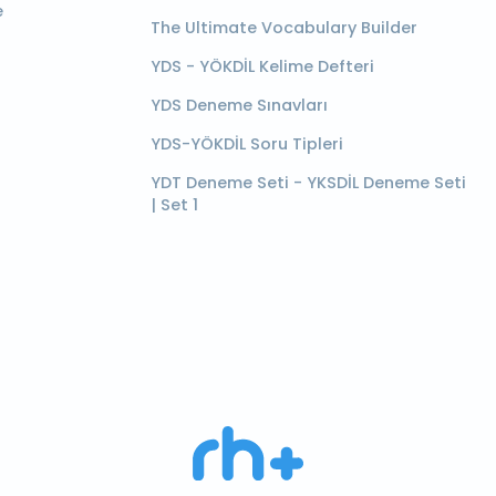
e
The Ultimate Vocabulary Builder
YDS - YÖKDİL Kelime Defteri
YDS Deneme Sınavları
YDS-YÖKDİL Soru Tipleri
YDT Deneme Seti - YKSDİL Deneme Seti
| Set 1