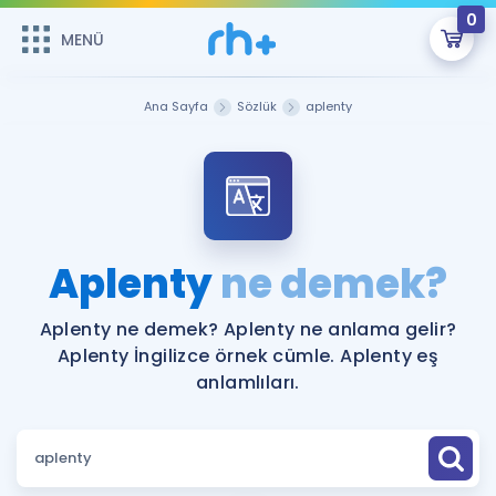
0
MENÜ
MENÜ
Üye Girişi
Ana Sayfa
Sözlük
aplenty
Online Dersler
Sepetin Şu An Boş.
Çalışma Paketleri
Remzi Hoca ile seni sınava hazırlayacak onlarca eğitim seni
bekliyor!
Kitaplar ve Kaynaklar
GİRİŞ YAP
Aplenty
ne demek?
Katılımcı Görüşleri
Şifremi Hatırlamıyorum
Aplenty ne demek? Aplenty ne anlama gelir?
Aplenty İngilizce örnek cümle. Aplenty eş
ÜYE DEĞİLİM
Faydalı Araçlar
anlamlıları.
Ücretsiz Kaynaklar
Blog
İngilizce Gramer
Hakkımızda
Kariyer
Sözlük
Soru & Cevap
İletişim