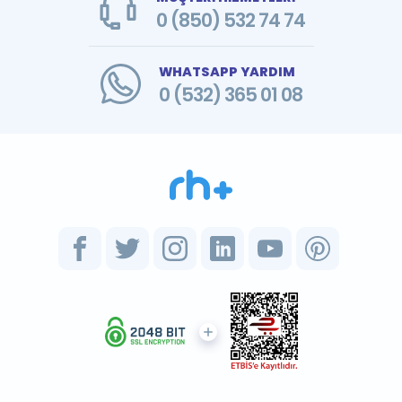
0 (850) 532 74 74
WHATSAPP YARDIM
0 (532) 365 01 08