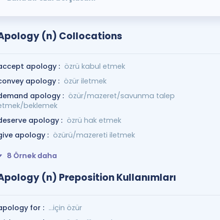
Apology (n) Collocations
accept apology :
özrü kabul etmek
convey apology :
özür iletmek
demand apology :
özür/mazeret/savunma talep
etmek/beklemek
deserve apology :
özrü hak etmek
give apology :
özürü/mazereti iletmek
8 Örnek daha
Apology (n) Preposition Kullanımları
apology for :
…için özür