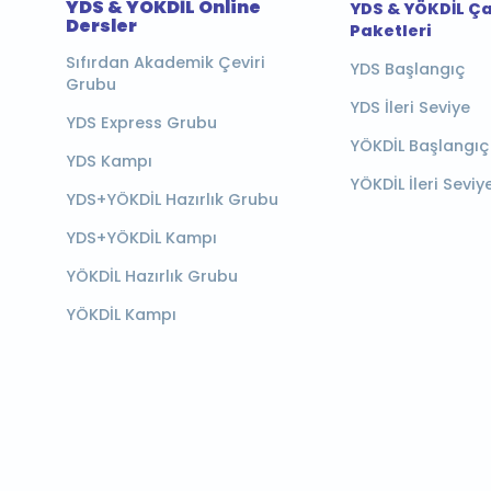
YDS & YÖKDİL Online
YDS & YÖKDİL Ç
Dersler
Paketleri
Sıfırdan Akademik Çeviri
YDS Başlangıç
Grubu
YDS İleri Seviye
YDS Express Grubu
YÖKDİL Başlangıç
YDS Kampı
YÖKDİL İleri Seviy
YDS+YÖKDİL Hazırlık Grubu
YDS+YÖKDİL Kampı
YÖKDİL Hazırlık Grubu
YÖKDİL Kampı