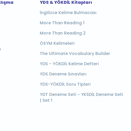
alışma
YDS & YÖKDİL Kitapları
İngilizce Kelime Bulmacası
More Than Reading 1
More Than Reading 2
ÖSYM Kelimeleri
e
The Ultimate Vocabulary Builder
YDS - YÖKDİL Kelime Defteri
YDS Deneme Sınavları
YDS-YÖKDİL Soru Tipleri
YDT Deneme Seti - YKSDİL Deneme Seti
| Set 1