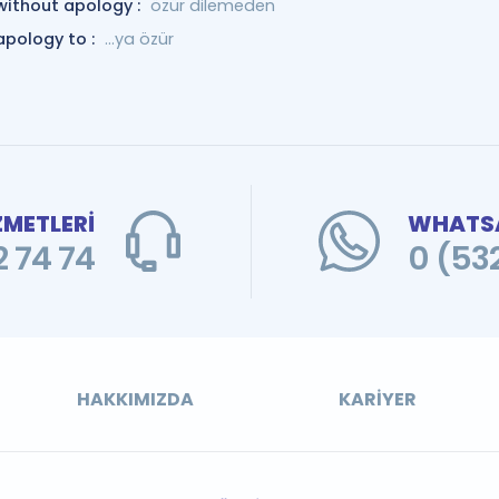
without apology :
özür dilemeden
apology to :
...ya özür
ZMETLERİ
WHATSA
 74 74
0 (53
HAKKIMIZDA
KARIYER