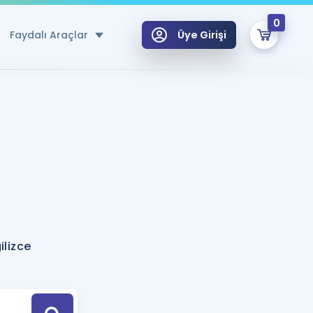
0
Faydalı Araçlar
Üye Girişi
klar
n Ücretsiz Kaynaklar
 için Özel Sözlük
Sepetin Şu An Boş.
ma
uan Hesaplama Aracı
i Hoca ile seni sınava hazırlayacak onlarca eğitim seni bekliyor!
Şifremi Hatırlamıyorum
GİRİŞ YAP
lizce
azırlananlar için Öneriler
kvimi
ÜYE DEĞİLİM
arı Tek Takvimde