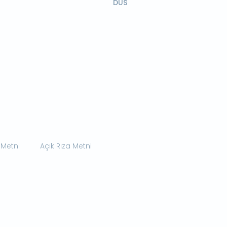
DUS
 Metni
Açık Rıza Metni