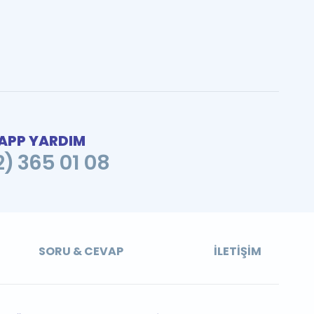
PP YARDIM
2) 365 01 08
SORU & CEVAP
İLETIŞIM