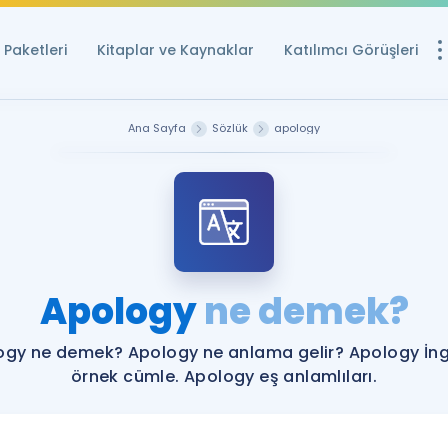
Paketleri
Kitaplar ve Kaynaklar
Katılımcı Görüşleri
Ücretsiz Kayna
Ana Sayfa
Sözlük
apology
YDS ve YÖKDİL içi
Sözlük
İngilizce Sınavları
Puan Hesapla
Apology
ne demek?
YDS ve YÖKDİL P
Remz
Rehberlik Aracı
ogy ne demek? Apology ne anlama gelir? Apology İngi
YDS ve YÖKDİL'e H
örnek cümle. Apology eş anlamlıları.
ÖSYM Sınav Ta
Tüm ÖSYM Sınavl