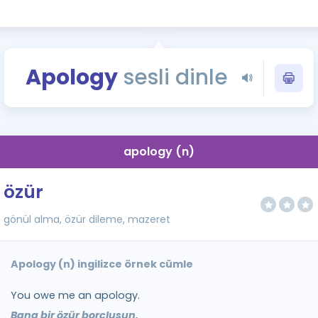
Kampanyalar
Eğitim ve Kitaplar
Blog
Apology
sesli dinle
YDS - YÖKDİL Tüm S
İngilizce Gram
İngilizce Gramer
apology (n)
özür
gönül alma, özür dileme, mazeret
Apology (n) ingilizce örnek cümle
You owe me an apology.
Bana bir özür borçlusun.