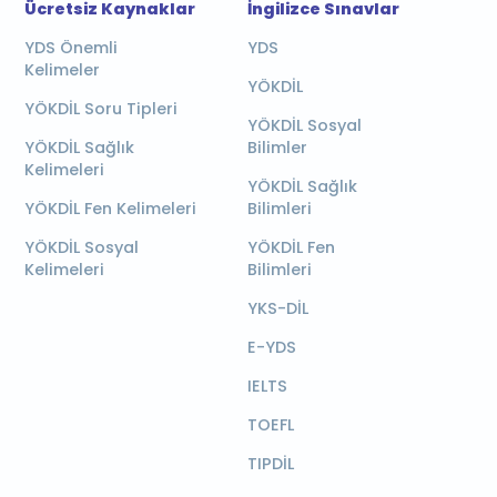
Ücretsiz Kaynaklar
İngilizce Sınavlar
YDS Önemli
YDS
Kelimeler
YÖKDİL
YÖKDİL Soru Tipleri
YÖKDİL Sosyal
YÖKDİL Sağlık
Bilimler
Kelimeleri
YÖKDİL Sağlık
YÖKDİL Fen Kelimeleri
Bilimleri
YÖKDİL Sosyal
YÖKDİL Fen
Kelimeleri
Bilimleri
YKS-DİL
E-YDS
IELTS
TOEFL
TIPDİL