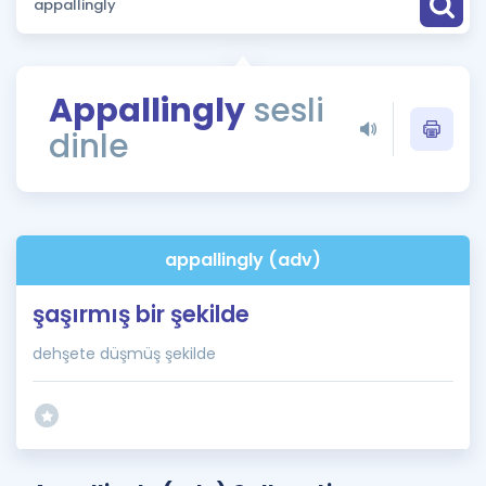
Puan Hesaplama
Rehberlik Aracı
Appallingly
sesli
ÖSYM Sınav Takvimi
dinle
Kampanyalar
Blog
appallingly (adv)
İngilizce Gramer
şaşırmış bir şekilde
dehşete düşmüş şekilde