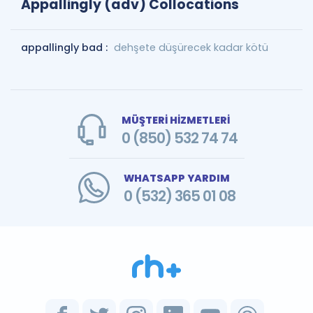
Appallingly (adv) Collocations
appallingly bad :
dehşete düşürecek kadar kötü
MÜŞTERİ HİZMETLERİ
0 (850) 532 74 74
WHATSAPP YARDIM
0 (532) 365 01 08