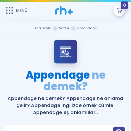
0
MENÜ
MENÜ
Üye Girişi
Ana Sayfa
Sözlük
appendage
Online Dersler
Sepetin Şu An Boş.
Çalışma Paketleri
Remzi Hoca ile seni sınava hazırlayacak onlarca eğitim seni
bekliyor!
Kitaplar ve Kaynaklar
GİRİŞ YAP
Appendage
ne
Katılımcı Görüşleri
demek?
Şifremi Hatırlamıyorum
ÜYE DEĞİLİM
Faydalı Araçlar
Appendage ne demek? Appendage ne anlama
gelir? Appendage İngilizce örnek cümle.
Ücretsiz Kaynaklar
Blog
İngilizce Gramer
Appendage eş anlamlıları.
Hakkımızda
Kariyer
Sözlük
Soru & Cevap
İletişim