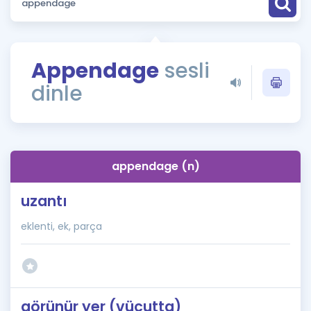
Puan Hesaplama
Rehberlik Aracı
Appendage
sesli
ÖSYM Sınav Takvimi
dinle
Kampanyalar
Blog
appendage (n)
İngilizce Gramer
uzantı
eklenti, ek, parça
görünür yer (vücutta)