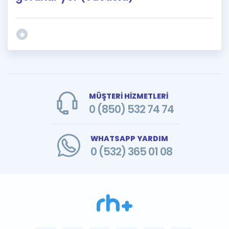
MÜŞTERİ HİZMETLERİ
0 (850) 532 74 74
WHATSAPP YARDIM
0 (532) 365 01 08