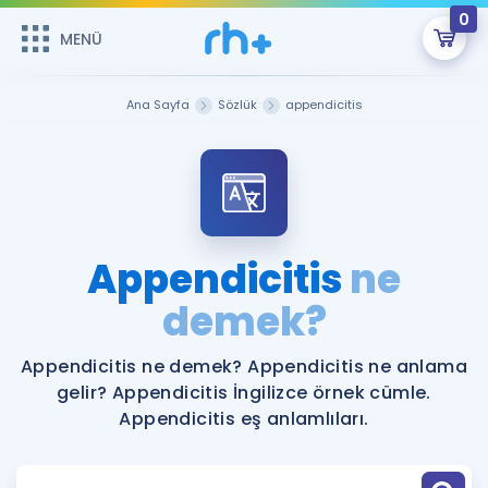
0
MENÜ
MENÜ
Üye Girişi
Ana Sayfa
Sözlük
appendicitis
Online Dersler
Sepetin Şu An Boş.
Çalışma Paketleri
Remzi Hoca ile seni sınava hazırlayacak onlarca eğitim seni
bekliyor!
Kitaplar ve Kaynaklar
GİRİŞ YAP
Appendicitis
ne
Katılımcı Görüşleri
demek?
Şifremi Hatırlamıyorum
ÜYE DEĞİLİM
Faydalı Araçlar
Appendicitis ne demek? Appendicitis ne anlama
gelir? Appendicitis İngilizce örnek cümle.
Ücretsiz Kaynaklar
Blog
İngilizce Gramer
Appendicitis eş anlamlıları.
Hakkımızda
Kariyer
Sözlük
Soru & Cevap
İletişim