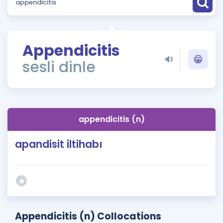
Puan Hesaplama
Rehberlik Aracı
Appendicitis
ÖSYM Sınav Takvimi
sesli dinle
Kampanyalar
Blog
appendicitis (n)
İngilizce Gramer
apandisit iltihabı
Appendicitis (n) Collocations