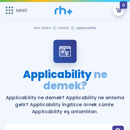
0
MENÜ
MENÜ
Üye Girişi
Ana Sayfa
Sözlük
applicability
Online Dersler
Sepetin Şu An Boş.
Çalışma Paketleri
Remzi Hoca ile seni sınava hazırlayacak onlarca eğitim seni
bekliyor!
Kitaplar ve Kaynaklar
GİRİŞ YAP
Applicability
ne
Katılımcı Görüşleri
demek?
Şifremi Hatırlamıyorum
ÜYE DEĞİLİM
Faydalı Araçlar
Applicability ne demek? Applicability ne anlama
gelir? Applicability İngilizce örnek cümle.
Ücretsiz Kaynaklar
Blog
İngilizce Gramer
Applicability eş anlamlıları.
Hakkımızda
Kariyer
Sözlük
Soru & Cevap
İletişim