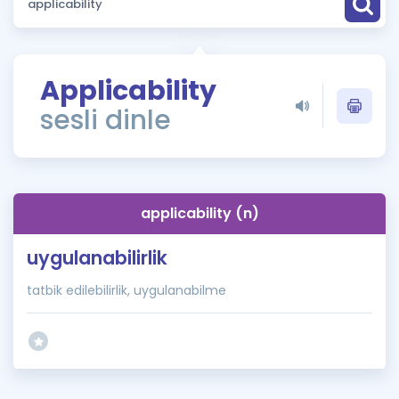
Puan Hesaplama
Rehberlik Aracı
Applicability
ÖSYM Sınav Takvimi
sesli dinle
Kampanyalar
Blog
applicability (n)
İngilizce Gramer
uygulanabilirlik
tatbik edilebilirlik, uygulanabilme