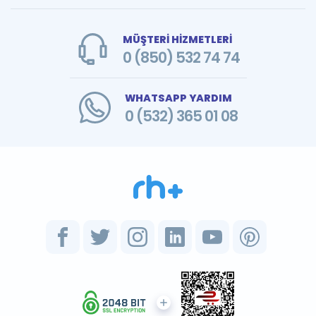
MÜŞTERİ HİZMETLERİ
0 (850) 532 74 74
WHATSAPP YARDIM
0 (532) 365 01 08