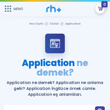
0
MENÜ
MENÜ
Üye Girişi
Ana Sayfa
Sözlük
application
Online Dersler
Sepetin Şu An Boş.
Çalışma Paketleri
Remzi Hoca ile seni sınava hazırlayacak onlarca eğitim seni
bekliyor!
Kitaplar ve Kaynaklar
GİRİŞ YAP
Application
ne
Katılımcı Görüşleri
demek?
Şifremi Hatırlamıyorum
ÜYE DEĞİLİM
Faydalı Araçlar
Application ne demek? Application ne anlama
gelir? Application İngilizce örnek cümle.
Ücretsiz Kaynaklar
Blog
İngilizce Gramer
Application eş anlamlıları.
Hakkımızda
Kariyer
Sözlük
Soru & Cevap
İletişim