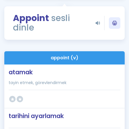
Puan Hesaplama
Appoint
sesli
Rehberlik Aracı
dinle
ÖSYM Sınav Takvimi
Kampanyalar
Blog
appoint (v)
İngilizce Gramer
atamak
tayin etmek, görevlendirmek
tarihini ayarlamak