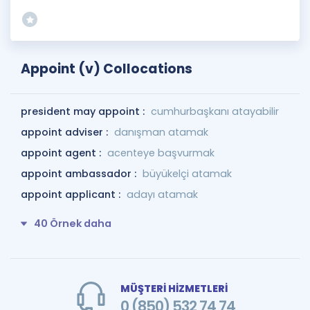
Appoint (v) Collocations
president may appoint :
cumhurbaşkanı atayabilir
appoint adviser :
danışman atamak
appoint agent :
acenteye başvurmak
appoint ambassador :
büyükelçi atamak
appoint applicant :
adayı atamak
40 Örnek daha
MÜŞTERİ HİZMETLERİ
0 (850) 532 74 74