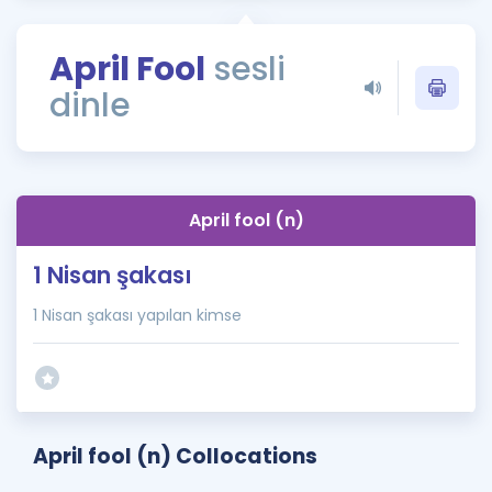
Puan Hesaplama
April Fool
sesli
Rehberlik Aracı
dinle
ÖSYM Sınav Takvimi
Kampanyalar
Blog
April fool (n)
İngilizce Gramer
1 Nisan şakası
1 Nisan şakası yapılan kimse
April fool (n) Collocations