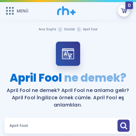
0
MENÜ
MENÜ
Üye Girişi
Ana Sayfa
Sözlük
April fool
Online Dersler
Sepetin Şu An Boş.
Çalışma Paketleri
Remzi Hoca ile seni sınava hazırlayacak onlarca eğitim seni
bekliyor!
Kitaplar ve Kaynaklar
GİRİŞ YAP
April Fool
ne demek?
Katılımcı Görüşleri
Şifremi Hatırlamıyorum
April Fool ne demek? April Fool ne anlama gelir?
April Fool İngilizce örnek cümle. April Fool eş
ÜYE DEĞİLİM
Faydalı Araçlar
anlamlıları.
Ücretsiz Kaynaklar
Blog
İngilizce Gramer
Hakkımızda
Kariyer
Sözlük
Soru & Cevap
İletişim