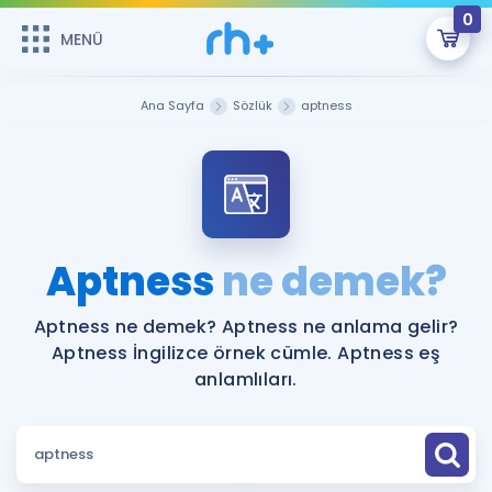
0
MENÜ
MENÜ
Üye Girişi
Ana Sayfa
Sözlük
aptness
Online Dersler
Sepetin Şu An Boş.
Çalışma Paketleri
Remzi Hoca ile seni sınava hazırlayacak onlarca eğitim seni
bekliyor!
Kitaplar ve Kaynaklar
GİRİŞ YAP
Aptness
ne demek?
Katılımcı Görüşleri
Şifremi Hatırlamıyorum
Aptness ne demek? Aptness ne anlama gelir?
Aptness İngilizce örnek cümle. Aptness eş
ÜYE DEĞİLİM
Faydalı Araçlar
anlamlıları.
Ücretsiz Kaynaklar
Blog
İngilizce Gramer
Hakkımızda
Kariyer
Sözlük
Soru & Cevap
İletişim