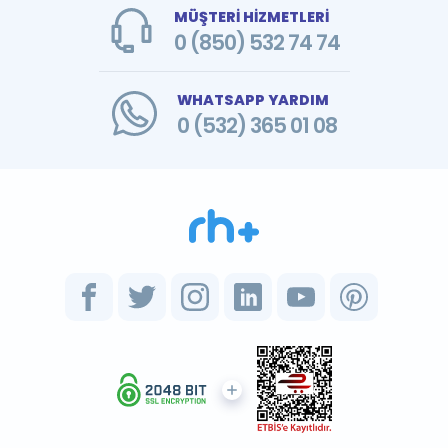
MÜŞTERİ HİZMETLERİ
0 (850) 532 74 74
WHATSAPP YARDIM
0 (532) 365 01 08