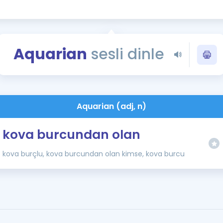
Kampanyalar
Eğitim ve Kitaplar
Blog
Aquarian
sesli dinle
YDS - YÖKDİL Tüm S
İngilizce Gram
İngilizce Gramer
Aquarian (adj, n)
kova burcundan olan
kova burçlu, kova burcundan olan kimse, kova burcu