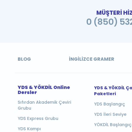
MÜŞTERİ Hİ
0 (850) 532
BLOG
İNGILIZCE GRAMER
YDS & YÖKDİL Online
YDS & YÖKDİL Ç
Dersler
Paketleri
Sıfırdan Akademik Çeviri
YDS Başlangıç
Grubu
YDS İleri Seviye
YDS Express Grubu
YÖKDİL Başlangıç
YDS Kampı