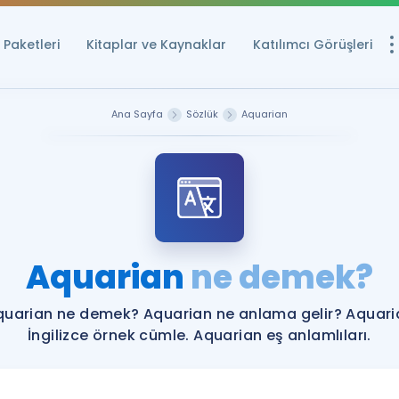
Paketleri
Kitaplar ve Kaynaklar
Katılımcı Görüşleri
Ücretsiz Kayna
Ana Sayfa
Sözlük
Aquarian
YDS ve YÖKDİL içi
Sözlük
İngilizce Sınavları
Puan Hesapla
Aquarian
ne demek?
YDS ve YÖKDİL P
Remz
Rehberlik Aracı
quarian ne demek? Aquarian ne anlama gelir? Aquari
YDS ve YÖKDİL'e H
İngilizce örnek cümle. Aquarian eş anlamlıları.
ÖSYM Sınav Ta
Tüm ÖSYM Sınavl