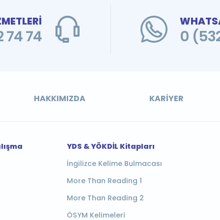
ZMETLERİ
WHATSA
 74 74
0 (53
HAKKIMIZDA
KARIYER
alışma
YDS & YÖKDİL Kitapları
İngilizce Kelime Bulmacası
More Than Reading 1
More Than Reading 2
ÖSYM Kelimeleri