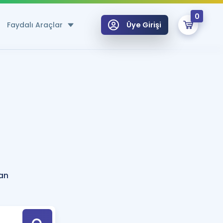
0
Faydalı Araçlar
Üye Girişi
klar
n Ücretsiz Kaynaklar
 için Özel Sözlük
Sepetin Şu An Boş.
ma
uan Hesaplama Aracı
i Hoca ile seni sınava hazırlayacak onlarca eğitim seni bekliyor!
Şifremi Hatırlamıyorum
GİRİŞ YAP
an
azırlananlar için Öneriler
kvimi
ÜYE DEĞİLİM
arı Tek Takvimde