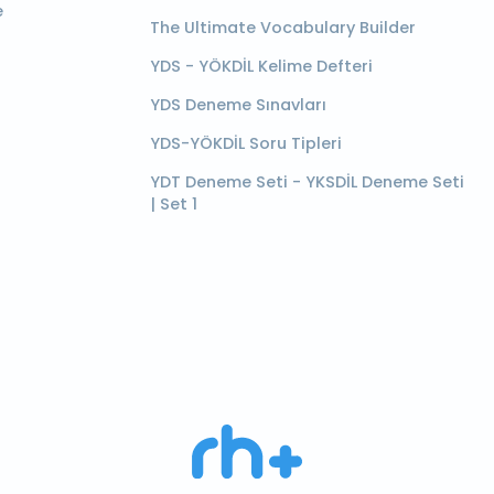
e
The Ultimate Vocabulary Builder
YDS - YÖKDİL Kelime Defteri
YDS Deneme Sınavları
YDS-YÖKDİL Soru Tipleri
YDT Deneme Seti - YKSDİL Deneme Seti
| Set 1