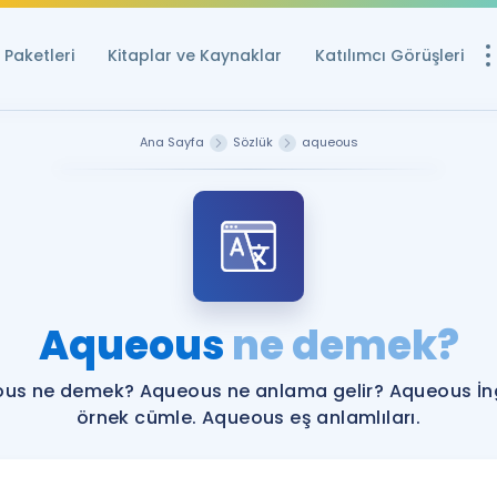
Paketleri
Kitaplar ve Kaynaklar
Katılımcı Görüşleri
Ücretsiz Kayna
Ana Sayfa
Sözlük
aqueous
YDS ve YÖKDİL içi
Sözlük
İngilizce Sınavları
Puan Hesapla
Aqueous
ne demek?
YDS ve YÖKDİL P
Remz
Rehberlik Aracı
us ne demek? Aqueous ne anlama gelir? Aqueous İng
YDS ve YÖKDİL'e H
örnek cümle. Aqueous eş anlamlıları.
ÖSYM Sınav Ta
Tüm ÖSYM Sınavl