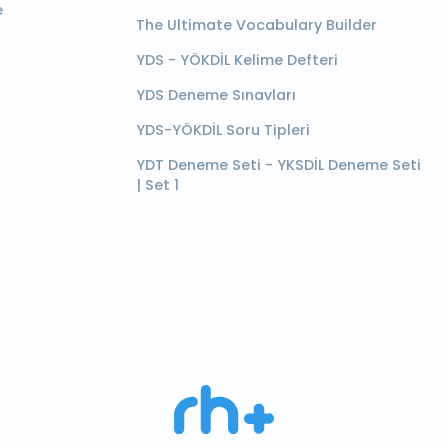
e
The Ultimate Vocabulary Builder
YDS - YÖKDİL Kelime Defteri
YDS Deneme Sınavları
YDS-YÖKDİL Soru Tipleri
YDT Deneme Seti - YKSDİL Deneme Seti
| Set 1