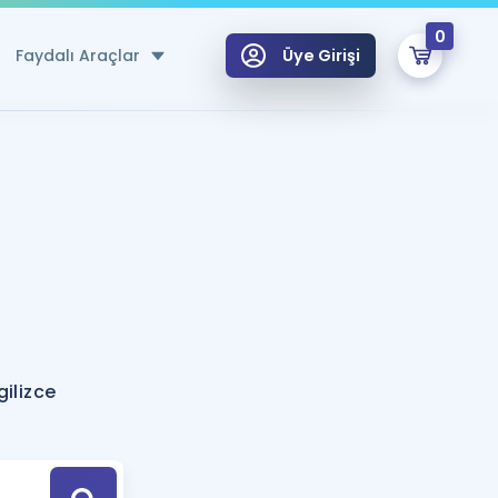
0
Faydalı Araçlar
Üye Girişi
klar
n Ücretsiz Kaynaklar
 için Özel Sözlük
Sepetin Şu An Boş.
ma
uan Hesaplama Aracı
i Hoca ile seni sınava hazırlayacak onlarca eğitim seni bekliyor!
Şifremi Hatırlamıyorum
GİRİŞ YAP
ilizce
azırlananlar için Öneriler
kvimi
ÜYE DEĞİLİM
arı Tek Takvimde