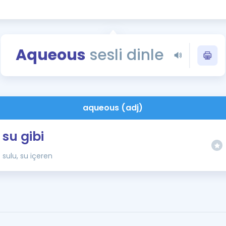
Kampanyalar
Eğitim ve Kitaplar
Blog
Aqueous
sesli dinle
YDS - YÖKDİL Tüm S
İngilizce Gram
İngilizce Gramer
aqueous (adj)
su gibi
sulu, su içeren