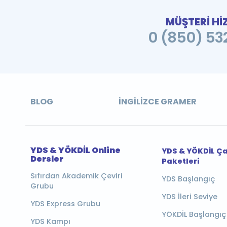
MÜŞTERİ Hİ
0 (850) 532
BLOG
İNGILIZCE GRAMER
YDS & YÖKDİL Online
YDS & YÖKDİL Ç
Dersler
Paketleri
Sıfırdan Akademik Çeviri
YDS Başlangıç
Grubu
YDS İleri Seviye
YDS Express Grubu
YÖKDİL Başlangıç
YDS Kampı