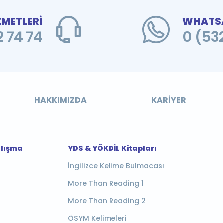
ZMETLERİ
WHATSA
 74 74
0 (53
HAKKIMIZDA
KARIYER
alışma
YDS & YÖKDİL Kitapları
İngilizce Kelime Bulmacası
More Than Reading 1
More Than Reading 2
ÖSYM Kelimeleri