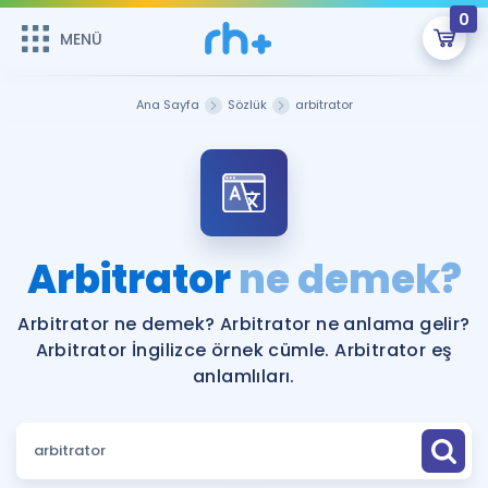
0
MENÜ
MENÜ
Üye Girişi
Ana Sayfa
Sözlük
arbitrator
Online Dersler
Sepetin Şu An Boş.
Çalışma Paketleri
Remzi Hoca ile seni sınava hazırlayacak onlarca eğitim seni
bekliyor!
Kitaplar ve Kaynaklar
GİRİŞ YAP
Arbitrator
ne demek?
Katılımcı Görüşleri
Şifremi Hatırlamıyorum
Arbitrator ne demek? Arbitrator ne anlama gelir?
Arbitrator İngilizce örnek cümle. Arbitrator eş
ÜYE DEĞİLİM
Faydalı Araçlar
anlamlıları.
Ücretsiz Kaynaklar
Blog
İngilizce Gramer
Hakkımızda
Kariyer
Sözlük
Soru & Cevap
İletişim