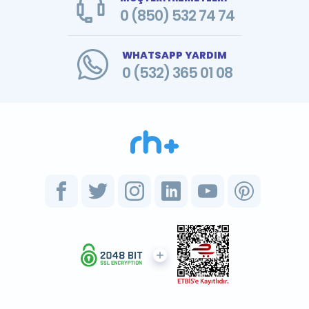
0 (850) 532 74 74
WHATSAPP YARDIM
0 (532) 365 01 08