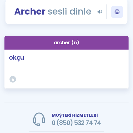
Puan Hesaplama
Archer
sesli dinle
Rehberlik Aracı
ÖSYM Sınav Takvimi
archer (n)
Kampanyalar
okçu
Blog
İngilizce Gramer
MÜŞTERİ HİZMETLERİ
0 (850) 532 74 74