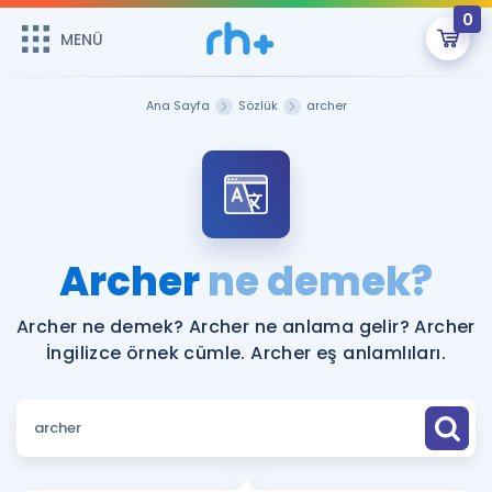
0
MENÜ
MENÜ
Üye Girişi
Ana Sayfa
Sözlük
archer
Online Dersler
Sepetin Şu An Boş.
Çalışma Paketleri
Remzi Hoca ile seni sınava hazırlayacak onlarca eğitim seni
bekliyor!
Kitaplar ve Kaynaklar
GİRİŞ YAP
Archer
ne demek?
Katılımcı Görüşleri
Şifremi Hatırlamıyorum
Archer ne demek? Archer ne anlama gelir? Archer
İngilizce örnek cümle. Archer eş anlamlıları.
ÜYE DEĞİLİM
Faydalı Araçlar
Ücretsiz Kaynaklar
Blog
İngilizce Gramer
Hakkımızda
Kariyer
Sözlük
Soru & Cevap
İletişim