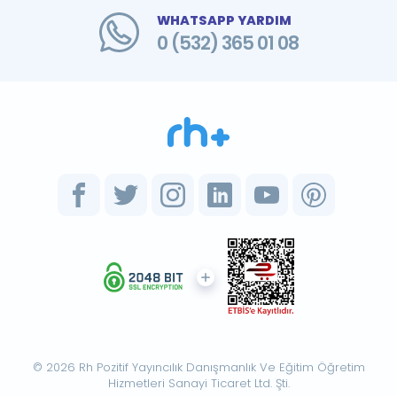
WHATSAPP YARDIM
0 (532) 365 01 08
© 2026 Rh Pozitif Yayıncılık Danışmanlık Ve Eğitim Öğretim
Hizmetleri Sanayi Ticaret Ltd. Şti.