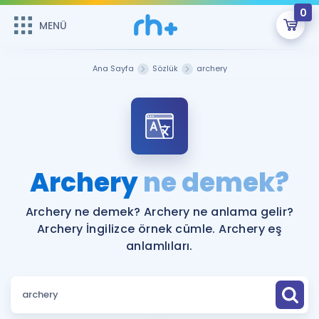
0
MENÜ
MENÜ
Üye Girişi
Ana Sayfa
Sözlük
archery
Online Dersler
Sepetin Şu An Boş.
Çalışma Paketleri
Remzi Hoca ile seni sınava hazırlayacak onlarca eğitim seni
bekliyor!
Kitaplar ve Kaynaklar
GİRİŞ YAP
Archery
ne demek?
Katılımcı Görüşleri
Şifremi Hatırlamıyorum
Archery ne demek? Archery ne anlama gelir?
Archery İngilizce örnek cümle. Archery eş
ÜYE DEĞİLİM
Faydalı Araçlar
anlamlıları.
Ücretsiz Kaynaklar
Blog
İngilizce Gramer
Hakkımızda
Kariyer
Sözlük
Soru & Cevap
İletişim