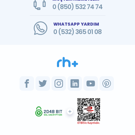
0 (850) 532 74 74
WHATSAPP YARDIM
0 (532) 365 01 08