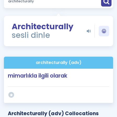
Puan Hesaplama
Rehberlik Aracı
Architecturally
ÖSYM Sınav Takvimi
sesli dinle
Kampanyalar
Blog
architecturally (adv)
İngilizce Gramer
mimarlıkla ilgili olarak
Architecturally (adv) Collocations