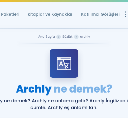
Paketleri
Kitaplar ve Kaynaklar
Katılımcı Görüşleri
Ücretsiz Kayna
Ana Sayfa
Sözlük
archly
YDS ve YÖKDİL içi
Sözlük
İngilizce Sınavları
Puan Hesapla
Archly
ne demek?
YDS ve YÖKDİL P
Remz
Rehberlik Aracı
y ne demek? Archly ne anlama gelir? Archly İngilizce
YDS ve YÖKDİL'e H
cümle. Archly eş anlamlıları.
ÖSYM Sınav Ta
Tüm ÖSYM Sınavl