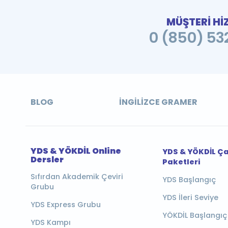
MÜŞTERİ Hİ
0 (850) 532
BLOG
İNGILIZCE GRAMER
YDS & YÖKDİL Online
YDS & YÖKDİL Ç
Dersler
Paketleri
Sıfırdan Akademik Çeviri
YDS Başlangıç
Grubu
YDS İleri Seviye
YDS Express Grubu
YÖKDİL Başlangıç
YDS Kampı