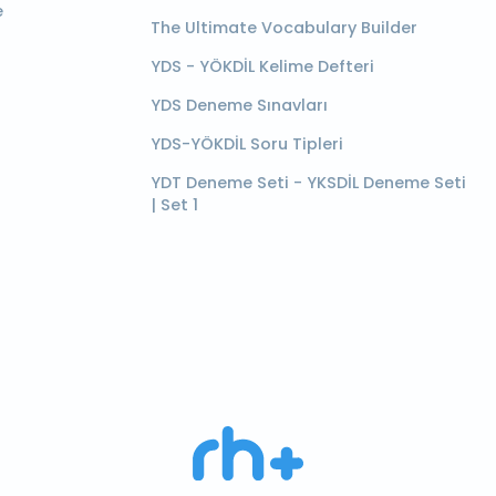
e
The Ultimate Vocabulary Builder
YDS - YÖKDİL Kelime Defteri
YDS Deneme Sınavları
YDS-YÖKDİL Soru Tipleri
YDT Deneme Seti - YKSDİL Deneme Seti
| Set 1