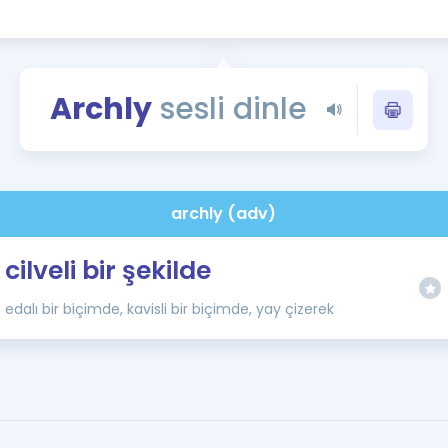
Kampanyalar
Eğitim ve Kitaplar
Blog
Archly
sesli dinle
YDS - YÖKDİL Tüm S
İngilizce Gram
İngilizce Gramer
archly (adv)
cilveli bir şekilde
edalı bir biçimde, kavisli bir biçimde, yay çizerek