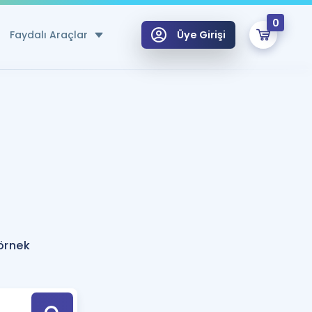
0
Faydalı Araçlar
Üye Girişi
klar
n Ücretsiz Kaynaklar
 için Özel Sözlük
Sepetin Şu An Boş.
ma
uan Hesaplama Aracı
i Hoca ile seni sınava hazırlayacak onlarca eğitim seni bekliyor!
Şifremi Hatırlamıyorum
GİRİŞ YAP
 örnek
azırlananlar için Öneriler
kvimi
ÜYE DEĞİLİM
arı Tek Takvimde