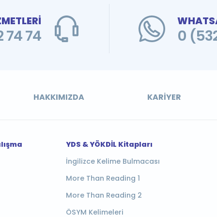
ZMETLERİ
WHATSA
 74 74
0 (53
HAKKIMIZDA
KARIYER
alışma
YDS & YÖKDİL Kitapları
İngilizce Kelime Bulmacası
More Than Reading 1
More Than Reading 2
ÖSYM Kelimeleri