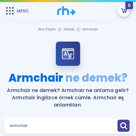
0
MENÜ
MENÜ
Üye Girişi
Ana Sayfa
Sözlük
armchair
Online Dersler
Sepetin Şu An Boş.
Çalışma Paketleri
Remzi Hoca ile seni sınava hazırlayacak onlarca eğitim seni
bekliyor!
Kitaplar ve Kaynaklar
GİRİŞ YAP
Armchair
ne demek?
Katılımcı Görüşleri
Şifremi Hatırlamıyorum
Armchair ne demek? Armchair ne anlama gelir?
Armchair İngilizce örnek cümle. Armchair eş
ÜYE DEĞİLİM
Faydalı Araçlar
anlamlıları.
Ücretsiz Kaynaklar
Blog
İngilizce Gramer
Hakkımızda
Kariyer
Sözlük
Soru & Cevap
İletişim