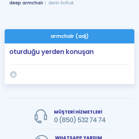
deep armchair :
derin koltuk
armchair (adj)
oturduğu yerden konuşan
MÜŞTERİ HİZMETLERİ
0 (850) 532 74 74
WHATSAPP YARDIM