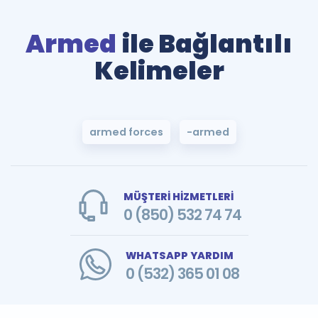
Armed
ile Bağlantılı
Kelimeler
armed forces
-armed
MÜŞTERİ HİZMETLERİ
0 (850) 532 74 74
WHATSAPP YARDIM
0 (532) 365 01 08