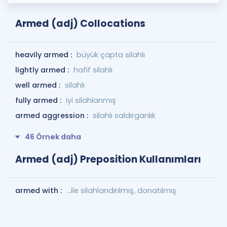
Armed (adj) Collocations
heavily armed :
büyük çapta silahlı
lightly armed :
hafif silahlı
well armed :
silahlı
fully armed :
iyi silahlanmış
armed aggression :
silahlı saldırganlık
46 Örnek daha
Armed (adj) Preposition Kullanımları
armed with :
…ile silahlandırılmış, donatılmış