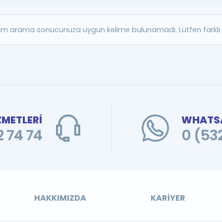
Kampanyalar
Eğitim ve Kitaplar
m arama sonucunuza uygun kelime bulunamadı. Lütfen farklı b
Blog
YDS - YÖKDİL Tüm S
İngilizce Gram
İngilizce Gramer
ZMETLERİ
WHATSA
 74 74
0 (53
HAKKIMIZDA
KARIYER