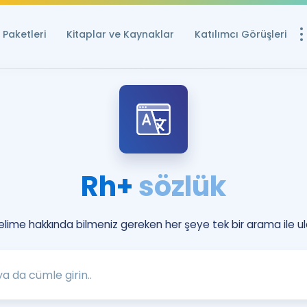
Paketleri
Kitaplar ve Kaynaklar
Katılımcı Görüşleri
Ücretsiz Kayna
YDS ve YÖKDİL içi
Sözlük
İngilizce Sınavları
Rh+
sözlük
Puan Hesapla
YDS ve YÖKDİL P
Remz
kelime hakkında bilmeniz gereken her şeye tek bir arama ile ul
Rehberlik Aracı
YDS ve YÖKDİL'e H
ÖSYM Sınav Ta
Tüm ÖSYM Sınavl