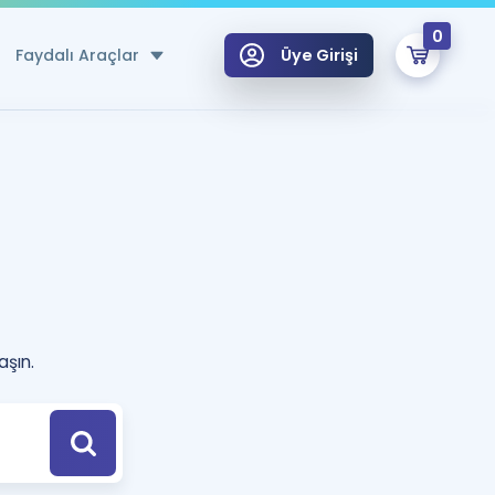
0
Faydalı Araçlar
Üye Girişi
klar
n Ücretsiz Kaynaklar
 için Özel Sözlük
Sepetin Şu An Boş.
ma
uan Hesaplama Aracı
i Hoca ile seni sınava hazırlayacak onlarca eğitim seni bekliyor!
aşın.
Şifremi Hatırlamıyorum
GİRİŞ YAP
azırlananlar için Öneriler
kvimi
ÜYE DEĞİLİM
arı Tek Takvimde