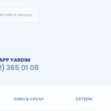
a Özel Fırsatlar
ir kelime deneyin.
ınavlarla İlgili Haberler
er
 ve Konu Anlatımı
PP YARDIM
2) 365 01 08
SORU & CEVAP
İLETIŞIM