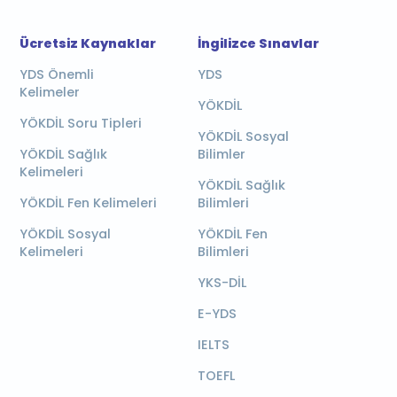
Ücretsiz Kaynaklar
İngilizce Sınavlar
YDS Önemli
YDS
Kelimeler
YÖKDİL
YÖKDİL Soru Tipleri
YÖKDİL Sosyal
YÖKDİL Sağlık
Bilimler
Kelimeleri
YÖKDİL Sağlık
YÖKDİL Fen Kelimeleri
Bilimleri
YÖKDİL Sosyal
YÖKDİL Fen
Kelimeleri
Bilimleri
YKS-DİL
E-YDS
IELTS
TOEFL