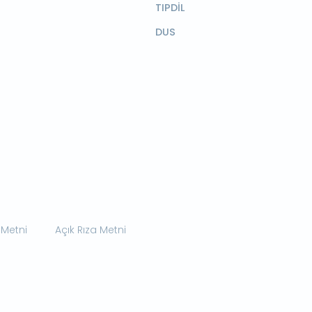
TIPDİL
DUS
 Metni
Açık Rıza Metni