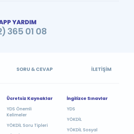
PP YARDIM
2) 365 01 08
SORU & CEVAP
İLETIŞIM
Ücretsiz Kaynaklar
İngilizce Sınavlar
YDS Önemli
YDS
Kelimeler
YÖKDİL
YÖKDİL Soru Tipleri
YÖKDİL Sosyal