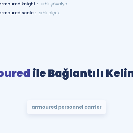
armoured knight :
zırhlı şövalye
armoured scale :
zırhlı ölçek
oured
ile Bağlantılı Kel
armoured personnel carrier