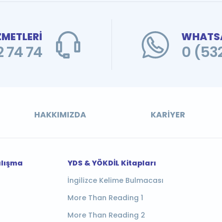
ZMETLERİ
WHATSA
 74 74
0 (53
HAKKIMIZDA
KARIYER
alışma
YDS & YÖKDİL Kitapları
İngilizce Kelime Bulmacası
More Than Reading 1
More Than Reading 2