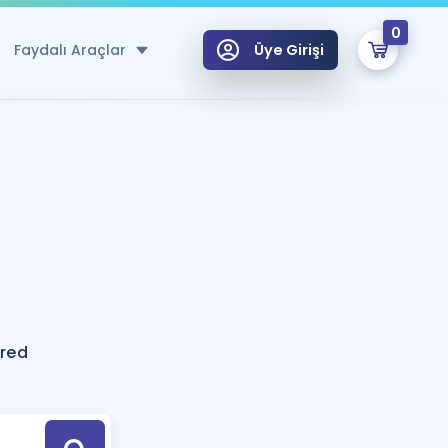
0
Faydalı Araçlar
Üye Girişi
klar
n Ücretsiz Kaynaklar
 için Özel Sözlük
Sepetin Şu An Boş.
ma
uan Hesaplama Aracı
i Hoca ile seni sınava hazırlayacak onlarca eğitim seni bekliyor!
Şifremi Hatırlamıyorum
GİRİŞ YAP
red
azırlananlar için Öneriler
kvimi
ÜYE DEĞİLİM
arı Tek Takvimde