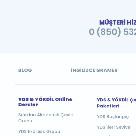
MÜŞTERİ Hİ
0 (850) 532
BLOG
İNGILIZCE GRAMER
YDS & YÖKDİL Online
YDS & YÖKDİL Ç
Dersler
Paketleri
Sıfırdan Akademik Çeviri
YDS Başlangıç
Grubu
YDS İleri Seviye
YDS Express Grubu