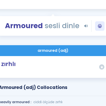
Kampanyalar
Eğitim ve Kitaplar
Blog
Armoured
sesli dinle
YDS - YÖKDİL Tüm S
İngilizce Gram
İngilizce Gramer
armoured (adj)
zırhlı
Armoured (adj) Collocations
heavily armoured :
ciddi ölçüde zırhlı