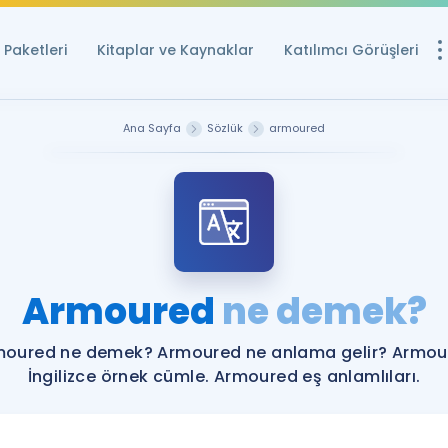
Paketleri
Kitaplar ve Kaynaklar
Katılımcı Görüşleri
Ücretsiz Kayna
Ana Sayfa
Sözlük
armoured
YDS ve YÖKDİL içi
Sözlük
İngilizce Sınavları
Puan Hesapla
Armoured
ne demek?
YDS ve YÖKDİL P
Remz
Rehberlik Aracı
moured ne demek? Armoured ne anlama gelir? Armou
YDS ve YÖKDİL'e H
İngilizce örnek cümle. Armoured eş anlamlıları.
ÖSYM Sınav Ta
Tüm ÖSYM Sınavl